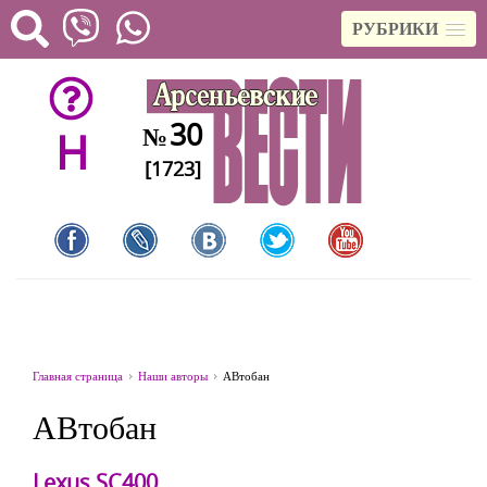
РУБРИКИ
30
№
H
[1723]
Главная страница
Наши авторы
АВтобан
АВтобан
Lexus SC400