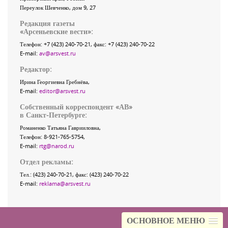
Переулок Шевченко
, дом 9, 27
Редакция газеты
«
Арсеньевские вести
»:
Телефон:
+7 (423) 240-70-21
, факс:
+7 (423) 240-70-22
E-mail:
av@arsvest.ru
Редактор:
Ирина Георгиевна Гребнёва,
E-mail:
editor@arsvest.ru
Собственный корреспондент «АВ»
в Санкт-Петербурге:
Романенко Татьяна Гаврииловна,
Телефон: 8-921-765-5754,
E-mail:
rtg@narod.ru
Отдел рекламы:
Тел.: (423) 240-70-21, факс: (423) 240-70-22
E-mail:
reklama@arsvest.ru
ОСНОВНОЕ МЕНЮ