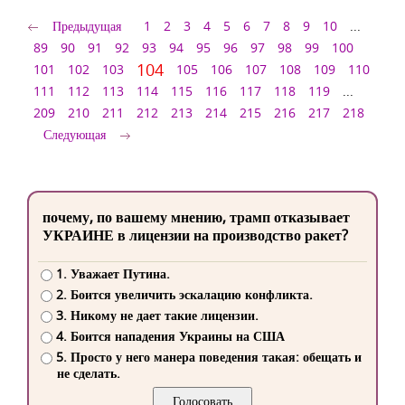
Предыдущая
1
2
3
4
5
6
7
8
9
10
...
89
90
91
92
93
94
95
96
97
98
99
100
104
101
102
103
105
106
107
108
109
110
111
112
113
114
115
116
117
118
119
...
209
210
211
212
213
214
215
216
217
218
Следующая
почему, по вашему мнению, трамп отказывает
УКРАИНЕ в лицензии на производство ракет?
1. Уважает Путина.
2. Боится увеличить эскалацию конфликта.
3. Никому не дает такие лицензии.
4. Боится нападения Украины на США
5. Просто у него манера поведения такая: обещать и
не сделать.