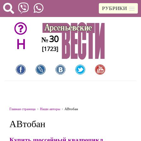
РУБРИКИ
30
№
H
[1723]
Главная страница
Наши авторы
АВтобан
АВтобан
Купить шоссейный квадроцикл