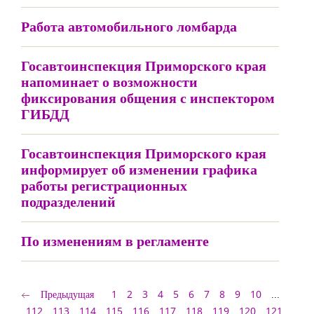
Работа автомобильного ломбарда
Госавтоинспекция Приморского края
напоминает о возможности
фиксирования общения с инспектором
ГИБДД
Госавтоинспекция Приморского края
информирует об изменении графика
работы регистрационных
подразделений
По изменениям в регламенте
Предыдущая
1
2
3
4
5
6
7
8
9
10
...
112
113
114
115
116
117
118
119
120
121