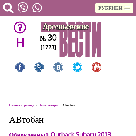
РУБРИКИ
30
№
H
[1723]
Главная страница
Наши авторы
АВтобан
АВтобан
Обновленный Outback Subaru 2013