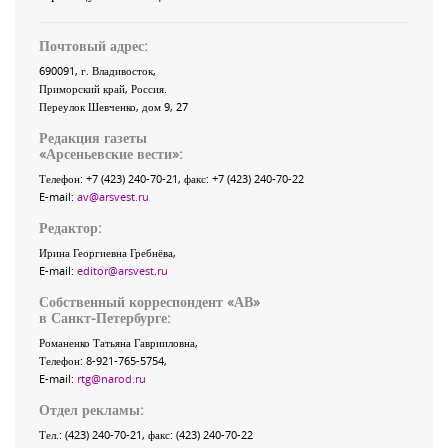
Почтовый адрес:
690091
, г.
Владивосток
,
Приморский край
,
Россия
.
Переулок Шевченко
, дом 9, 27
Редакция газеты
«
Арсеньевские вести
»:
Телефон:
+7 (423) 240-70-21
, факс:
+7 (423) 240-70-22
E-mail:
av@arsvest.ru
Редактор:
Ирина Георгиевна Гребнёва,
E-mail:
editor@arsvest.ru
Собственный корреспондент «АВ»
в Санкт-Петербурге:
Романенко Татьяна Гаврииловна,
Телефон: 8-921-765-5754,
E-mail:
rtg@narod.ru
Отдел рекламы:
Тел.: (423) 240-70-21, факс: (423) 240-70-22