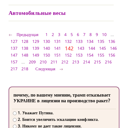
Автомобильные весы
Предыдущая
1
2
3
4
5
6
7
8
9
10
...
127
128
129
130
131
132
133
134
135
136
142
137
138
139
140
141
143
144
145
146
147
148
149
150
151
152
153
154
155
156
157
...
209
210
211
212
213
214
215
216
217
218
Следующая
почему, по вашему мнению, трамп отказывает
УКРАИНЕ в лицензии на производство ракет?
1. Уважает Путина.
2. Боится увеличить эскалацию конфликта.
3. Никому не дает такие лицензии.