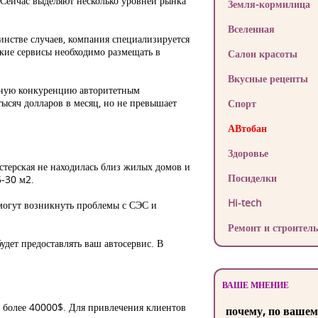
 Сейчас выделяют несколько уровней рынка
Земля-кормилица
Вселенная
нстве случаев, компания специализируется
акие сервисы необходимо размещать в
Салон красоты
Вкусные рецепты
льную конкуренцию авторитетным
тысяч долларов в месяц, но не превышает
Спорт
АВтобан
Здоровье
стерская не находилась близ жилых домов и
Посиделки
5-30 м2.
Hi-tech
 могут возникнуть проблемы с СЭС и
Ремонт и строитель
удет предоставлять ваш автосервис. В
ВАШЕ МНЕНИЕ
е более 40000$. Для привлечения клиентов
почему, по вашем