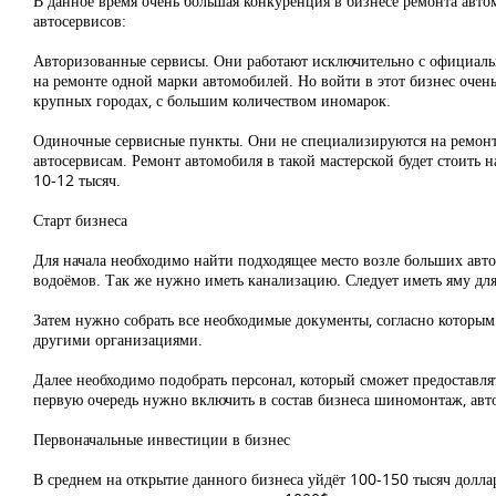
В данное время очень большая конкуренция в бизнесе ремонта авто
автосервисов:
Авторизованные сервисы. Они работают исключительно с официаль
на ремонте одной марки автомобилей. Но войти в этот бизнес очен
крупных городах, с большим количеством иномарок.
Одиночные сервисные пункты. Они не специализируются на ремонт
автосервисам. Ремонт автомобиля в такой мастерской будет стоить 
10-12 тысяч.
Старт бизнеса
Для начала необходимо найти подходящее место возле больших авто
водоёмов. Так же нужно иметь канализацию. Следует иметь яму дл
Затем нужно собрать все необходимые документы, согласно которым 
другими организациями.
Далее необходимо подобрать персонал, который сможет предоставлят
первую очередь нужно включить в состав бизнеса шиномонтаж, авт
Первоначальные инвестиции в бизнес
В среднем на открытие данного бизнеса уйдёт 100-150 тысяч долла