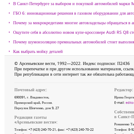
В Санкт-Петербурге за выбором и покупкой автомобилей марки
ГБО 6: инновационные решения в газовом оборудовании для авт
Почему за микрокредитами многие автовладельцы обращаться в 
Ощутите себя в абсолютно новом купе-кроссовере Audi RS Q8 с
Почему шумоизоляцию премиальных автомобилей стоит выпол
Как выбрать мойку деталей
© Арсеньевские вести, 1992—2022. Индекс подписки: П2436
При перепечатке и при другом использовании материалов, ссылка
При републикации в сети интернет так же обязательна работающа
Почтовый адрес:
Редактор:
690091
, г.
Владивосток
,
Ирина Георги
Приморский край
,
Россия
.
E-mail:
edito
Переулок Шевченко
, дом 9, 27
Собственн
в Санкт-П
Редакция газеты
«
Арсеньевские вести
»:
Романенко Та
Телефон:
+7 (423) 240-70-21
, факс:
+7 (423) 240-70-22
Телефон: 8-9