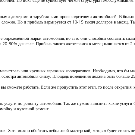
мобилей. Но пока ещё не существует чёткой структуры техобслуживания.
ными дилерами и зарубежными производителями автомобилей. В больши
ь сложно. Но и прибыль варьируется от 10-15 тысяч долларов в месяц. Т
е определённой марки автомобиля, но зато они способны составить си
на 20-30% дешевле. Прибыль такого автосервиса в месяц начинается от 2 
магистраль или крупных гаражных кооперативов. Необходимо, что бы ма
я осмотра автомобиля снизу. Площадь помещения должна быть больше 2
вы сможете работать. Если же пропустить этот этап, то после открытия,
ь услуги по ремонту автомобиля. Так же нужно выяснить какие услуги б
омойку и кузовной ремонт.
ров. Хотя можно обойтись небольшой мастерской, которая будет стоить н