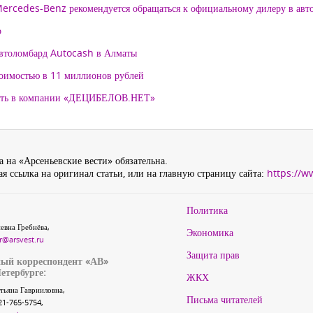
 Mercedes-Benz рекомендуется обращаться к официальному дилеру в ав
о
автоломбард Autocash в Алматы
тоимостью в 11 миллионов рублей
нять в компании «ДЕЦИБЕЛОВ.НЕТ»
 на «Арсеньевские вести» обязательна.
я ссылка на оригинал статьи, или на главную страницу сайта:
https://w
Политика
евна Гребнёва,
Экономика
r@arsvest.ru
Защита прав
ый корреспондент «АВ»
етербурге:
ЖКХ
тьяна Гаврииловна,
Письма читателей
21-765-5754,