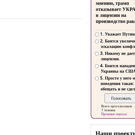
мнению, трамп
отказывает УКР
в лицензии на
производство рак
1. Уважает Путин
2. Боится увелич
эскалацию конфл
3. Никому не дает
лицензии.
4. Боится нападе
Украины на СШ
5. Просто у него 
поведения такая:
обещать и не сдел
Всего проголосовало
1 человек
Прошлые опросы
Наши проект