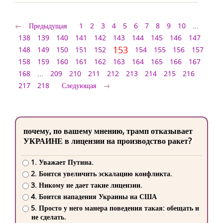
Предыдущая
1
2
3
4
5
6
7
8
9
10
...
138
139
140
141
142
143
144
145
146
147
153
148
149
150
151
152
154
155
156
157
158
159
160
161
162
163
164
165
166
167
168
...
209
210
211
212
213
214
215
216
217
218
Следующая
почему, по вашему мнению, трамп отказывает
УКРАИНЕ в лицензии на производство ракет?
1. Уважает Путина.
2. Боится увеличить эскалацию конфликта.
3. Никому не дает такие лицензии.
4. Боится нападения Украины на США
5. Просто у него манера поведения такая: обещать и
не сделать.