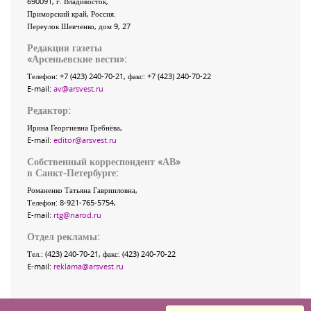
690091
, г.
Владивосток
,
Приморский край
,
Россия
.
Переулок Шевченко
, дом 9, 27
Редакция газеты
«
Арсеньевские вести
»:
Телефон:
+7 (423) 240-70-21
, факс:
+7 (423) 240-70-22
E-mail:
av@arsvest.ru
Редактор:
Ирина Георгиевна Гребнёва,
E-mail:
editor@arsvest.ru
Собственный корреспондент «АВ»
в Санкт-Петербурге:
Романенко Татьяна Гаврииловна,
Телефон: 8-921-765-5754,
E-mail:
rtg@narod.ru
Отдел рекламы:
Тел.: (423) 240-70-21, факс: (423) 240-70-22
E-mail:
reklama@arsvest.ru