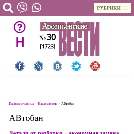
РУБРИКИ
30
№
H
[1723]
Главная страница
Наши авторы
АВтобан
АВтобан
Детали от разборки – экономная замена