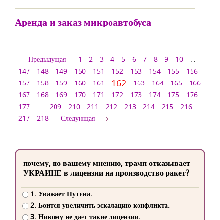
Аренда и заказ микроавтобуса
Предыдущая
1
2
3
4
5
6
7
8
9
10
...
147
148
149
150
151
152
153
154
155
156
162
157
158
159
160
161
163
164
165
166
167
168
169
170
171
172
173
174
175
176
177
...
209
210
211
212
213
214
215
216
217
218
Следующая
почему, по вашему мнению, трамп отказывает
УКРАИНЕ в лицензии на производство ракет?
1. Уважает Путина.
2. Боится увеличить эскалацию конфликта.
3. Никому не дает такие лицензии.