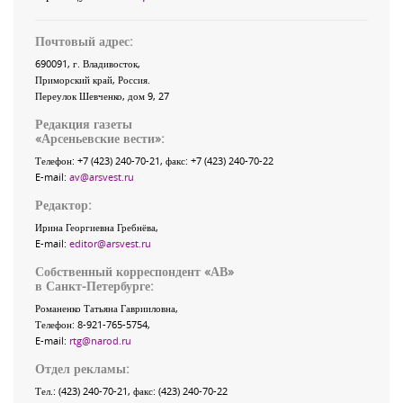
Почтовый адрес:
690091
, г.
Владивосток
,
Приморский край
,
Россия
.
Переулок Шевченко
, дом 9, 27
Редакция газеты
«
Арсеньевские вести
»:
Телефон:
+7 (423) 240-70-21
, факс:
+7 (423) 240-70-22
E-mail:
av@arsvest.ru
Редактор:
Ирина Георгиевна Гребнёва,
E-mail:
editor@arsvest.ru
Собственный корреспондент «АВ»
в Санкт-Петербурге:
Романенко Татьяна Гаврииловна,
Телефон: 8-921-765-5754,
E-mail:
rtg@narod.ru
Отдел рекламы:
Тел.: (423) 240-70-21, факс: (423) 240-70-22