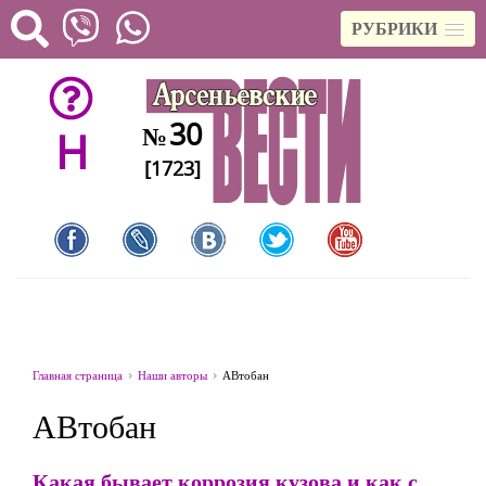
РУБРИКИ
30
№
H
[1723]
Главная страница
Наши авторы
АВтобан
АВтобан
Какая бывает коррозия кузова и как с