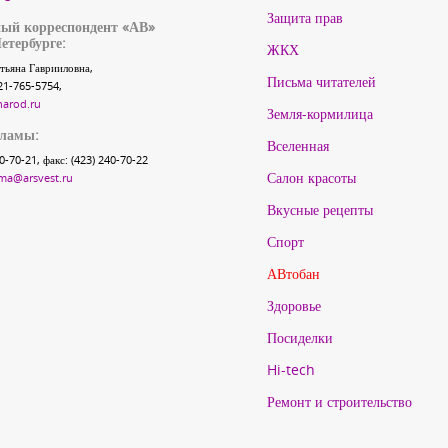
Защита прав
ый корреспондент «АВ»
етербурге:
ЖКХ
тьяна Гаврииловна,
Письма читателей
21-765-5754,
narod.ru
Земля-кормилица
кламы:
Вселенная
40-70-21, факс: (423) 240-70-22
Салон красоты
ma@arsvest.ru
Вкусные рецепты
Спорт
АВтобан
Здоровье
Посиделки
Hi-tech
Ремонт и строительство