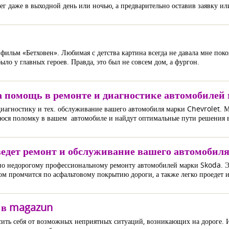
 даже в выходной день или ночью, а предварительно оставив заявку или
фильм «Бетховен». Любимая с детства картина всегда не давала мне поко
было у главных героев. Правда, это был не совсем дом, а фургон.
 помощь в ремонте и диагностике автомобилей 
иагностику и тех. обслуживание вашего автомобиля марки Chevrolet. М
ся поломку в вашем автомобиле и найдут оптимальные пути решения в
ведет ремонт и обслуживание вашего автомобил
по недорогому профессиональному ремонту автомобилей марки Skoda. Эт
ом промчится по асфальтовому покрытию дороги, а также легко проедет и
 в magazun
сить себя от возможных неприятных ситуаций, возникающих на дороге. И