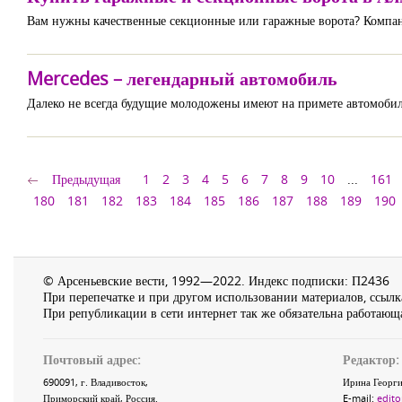
Вам нужны качественные секционные или гаражные ворота? Компа
Mercedes – легендарный автомобиль
Далеко не всегда будущие молодожены имеют на примете автомобил
Предыдущая
1
2
3
4
5
6
7
8
9
10
...
161
180
181
182
183
184
185
186
187
188
189
190
© Арсеньевские вести, 1992—2022. Индекс подписки: П2436
При перепечатке и при другом использовании материалов, ссылка
При републикации в сети интернет так же обязательна работающа
Почтовый адрес:
Редактор:
690091
, г.
Владивосток
,
Ирина Георги
Приморский край
,
Россия
.
E-mail:
edito