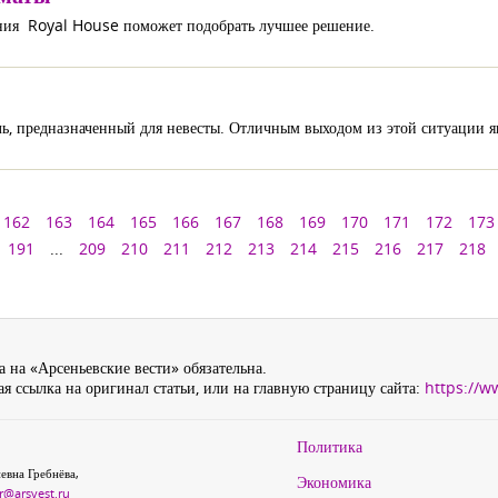
ния Royal House поможет подобрать лучшее решение.
ь, предназначенный для невесты. Отличным выходом из этой ситуации я
162
163
164
165
166
167
168
169
170
171
172
173
191
...
209
210
211
212
213
214
215
216
217
218
 на «Арсеньевские вести» обязательна.
я ссылка на оригинал статьи, или на главную страницу сайта:
https://w
Политика
евна Гребнёва,
Экономика
r@arsvest.ru