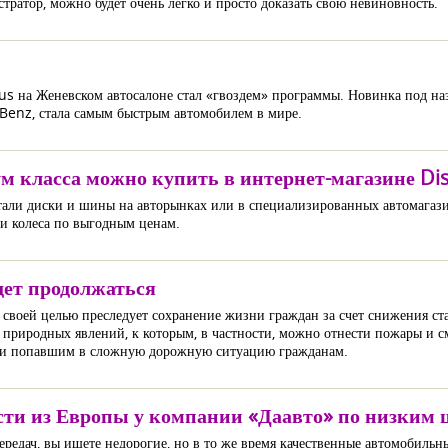
ратор, можно будет очень легко и просто доказать свою невиновность.
bus на Женевском автосалоне стал «гвоздем» программы. Новинка под н
Benz, стала самым быстрым автомобилем в мире.
ум класса можно купить в интернет-магазине Di
тали диски и шины на авторынках или в специализированных автомагази
 и колеса по выгодным ценам.
дет продолжаться
своей целью преследует сохранение жизни граждан за счет снижения ста
 природных явлений, к которым, в частности, можно отнести пожары и с
ощи попавшим в сложную дорожную ситуацию гражданам.
сти из Европы у компании «Даавто» по низким 
редач, вы ищете недорогие, но в то же время качественные автомобильн