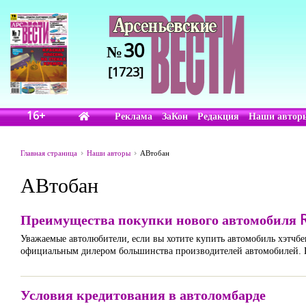
30
№
[1723]
16+
Реклама
ЗаКон
Редакция
Наши автор
Главная страница
Наши авторы
АВтобан
АВтобан
Преимущества покупки нового автомобиля R
Уважаемые автолюбители, если вы хотите купить автомобиль хэтчбе
официальным дилером большинства производителей автомобилей. В
Условия кредитования в автоломбарде