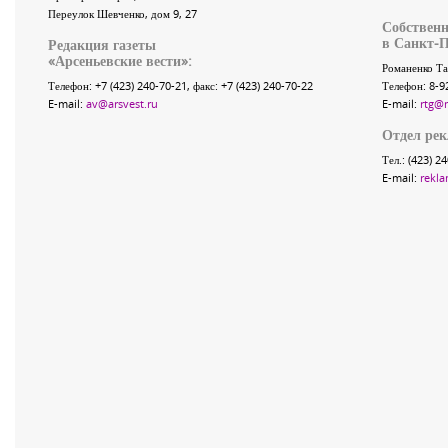
Переулок Шевченко
, дом 9, 27
Собственн
в Санкт-П
Редакция газеты
«
Арсеньевские вести
»:
Романенко Та
Телефон:
+7 (423) 240-70-21
, факс:
+7 (423) 240-70-22
Телефон: 8-9
E-mail:
av@arsvest.ru
E-mail:
rtg@
Отдел ре
Тел.: (423) 2
E-mail:
rekla