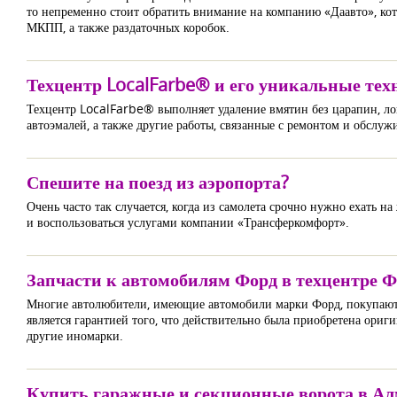
то непременно стоит обратить внимание на компанию «Даавто», кот
МКПП, а также раздаточных коробок.
Техцентр LocalFarbe® и его уникальные тех
Техцентр LocalFarbe® выполняет удаление вмятин без царапин, ло
автоэмалей, а также другие работы, связанные с ремонтом и обслу
Спешите на поезд из аэропорта?
Очень часто так случается, когда из самолета срочно нужно ехать на
и воспользоваться услугами компании «Трансферкомфорт».
Запчасти к автомобилям Форд в техцентре 
Многие автолюбители, имеющие автомобили марки Форд, покупают за
является гарантией того, что действительно была приобретена ориги
другие иномарки.
Купить гаражные и секционные ворота в А