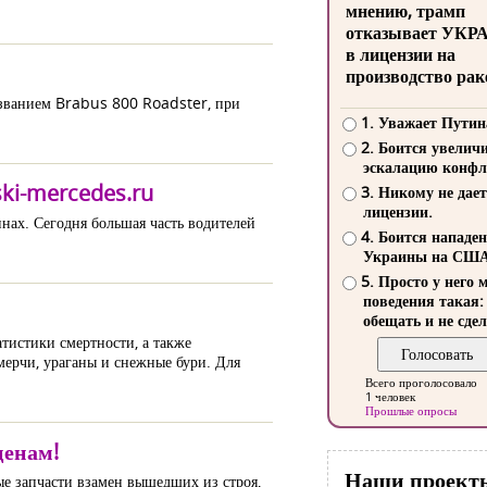
мнению, трамп
отказывает УКР
в лицензии на
производство рак
азванием Brabus 800 Roadster, при
1. Уважает Путин
2. Боится увелич
эскалацию конфл
ski-mercedes.ru
3. Никому не дает
лицензии.
нах. Сегодня большая часть водителей
4. Боится нападе
Украины на СШ
5. Просто у него 
поведения такая:
обещать и не сдел
тистики смертности, а также
мерчи, ураганы и снежные бури. Для
Всего проголосовало
1 человек
Прошлые опросы
ценам!
Наши проект
ые запчасти взамен вышедших из строя,