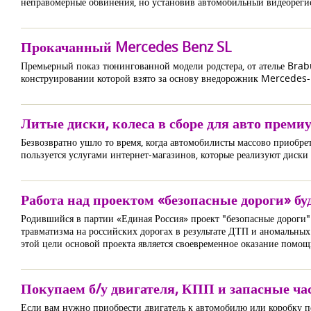
неправомерные обвинения, но установив автомобильный видеорегист
Прокачанный Mercedes Benz SL
Премьерный показ тюнингованной модели родстера, от ателье Bra
конструировании которой взято за основу внедорожник Mercedes-
Литые диски, колеса в сборе для авто преми
Безвозвратно ушло то время, когда автомобилисты массово приобре
пользуется услугами интернет-магазинов, которые реализуют диски
Работа над проектом «безопасные дороги» бу
Родившийся в партии «Единая Россия» проект "безопасные дороги" 
травматизма на российских дорогах в результате ДТП и аномальных
этой цели основой проекта является своевременное оказание пом
Покупаем б/у двигателя, КПП и запасные ча
Если вам нужно приобрести двигатель к автомобилю или коробку пе