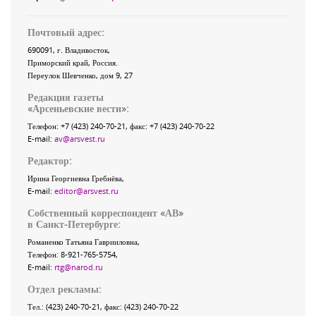
Почтовый адрес:
690091
, г.
Владивосток
,
Приморский край
,
Россия
.
Переулок Шевченко
, дом 9, 27
Редакция газеты
«
Арсеньевские вести
»:
Телефон:
+7 (423) 240-70-21
, факс:
+7 (423) 240-70-22
E-mail:
av@arsvest.ru
Редактор:
Ирина Георгиевна Гребнёва,
E-mail:
editor@arsvest.ru
Собственный корреспондент «АВ»
в Санкт-Петербурге:
Романенко Татьяна Гаврииловна,
Телефон: 8-921-765-5754,
E-mail:
rtg@narod.ru
Отдел рекламы:
Тел.: (423) 240-70-21, факс: (423) 240-70-22