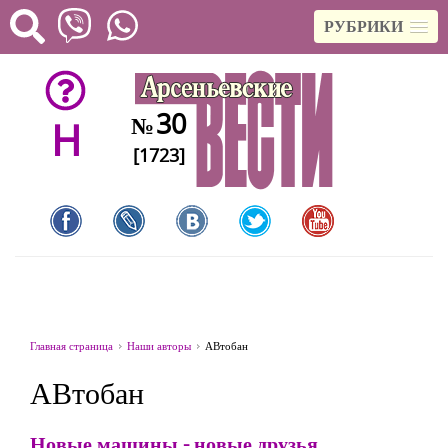
РУБРИКИ
30
№
H
[1723]
Главная страница
Наши авторы
АВтобан
АВтобан
Новые машины - новые друзья