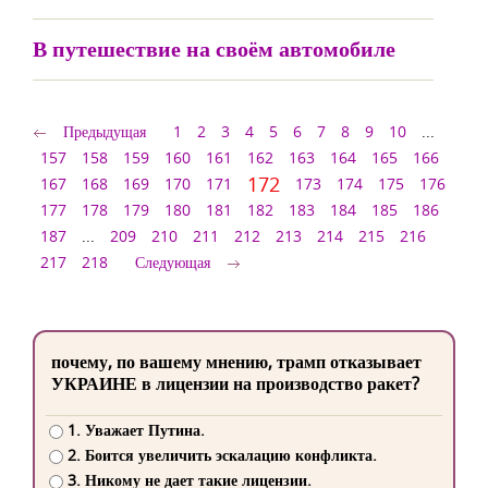
В путешествие на своём автомобиле
Предыдущая
1
2
3
4
5
6
7
8
9
10
...
157
158
159
160
161
162
163
164
165
166
172
167
168
169
170
171
173
174
175
176
177
178
179
180
181
182
183
184
185
186
187
...
209
210
211
212
213
214
215
216
217
218
Следующая
почему, по вашему мнению, трамп отказывает
УКРАИНЕ в лицензии на производство ракет?
1. Уважает Путина.
2. Боится увеличить эскалацию конфликта.
3. Никому не дает такие лицензии.