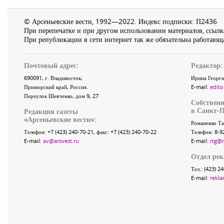
© Арсеньевские вести, 1992—2022. Индекс подписки: П2436
При перепечатке и при другом использовании материалов, ссылка
При републикации в сети интернет так же обязательна работающа
Почтовый адрес:
Редактор:
690091
, г.
Владивосток
,
Ирина Георги
Приморский край
,
Россия
.
E-mail:
edito
Переулок Шевченко
, дом 9, 27
Собственн
в Санкт-П
Редакция газеты
«
Арсеньевские вести
»:
Романенко Та
Телефон:
+7 (423) 240-70-21
, факс:
+7 (423) 240-70-22
Телефон: 8-9
E-mail:
av@arsvest.ru
E-mail:
rtg@
Отдел ре
Тел.: (423) 2
E-mail:
rekla