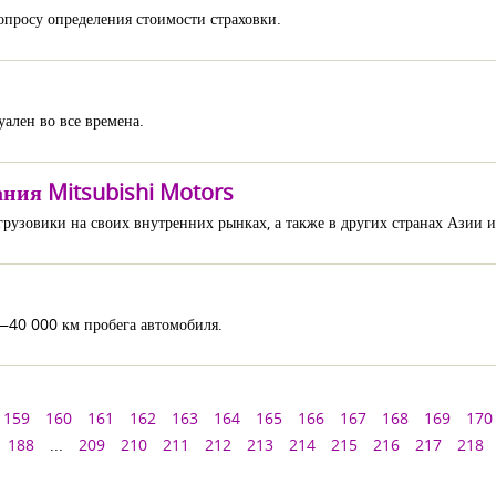
опросу определения стоимости страховки.
ален во все времена.
ния Mitsubishi Motors
грузовики на своих внутренних рынках, а также в других странах Азии 
—40 000 км пробега автомобиля.
159
160
161
162
163
164
165
166
167
168
169
170
188
...
209
210
211
212
213
214
215
216
217
218