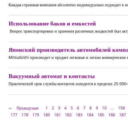
Каждая страховая компания абсолютно индивидуально подходит к в
Использование баков и емкостей
Вопрос транспортировки и хранения различных жидкостей был акту
Японский производитель автомобилей компа
Mitsubishi производит и продает легковые и легкие коммерческие 
Вакуумный автомат и контакты
Практический срок службы контактов находится в пределах 25 000
Предыдущая
1
2
3
4
5
6
7
8
9
10
...
158
177
178
179
180
181
182
183
184
185
186
187