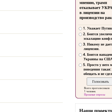
мнению, трамп
отказывает УКР
в лицензии на
производство рак
1. Уважает Путин
2. Боится увелич
эскалацию конфл
3. Никому не дает
лицензии.
4. Боится нападе
Украины на СШ
5. Просто у него 
поведения такая:
обещать и не сдел
Всего проголосовало
1 человек
Прошлые опросы
Наши проект