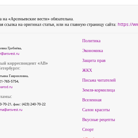
 на «Арсеньевские вести» обязательна.
я ссылка на оригинал статьи, или на главную страницу сайта:
https://w
Политика
евна Гребнёва,
Экономика
r@arsvest.ru
Защита прав
ый корреспондент «АВ»
етербурге:
ЖКХ
тьяна Гаврииловна,
Письма читателей
21-765-5754,
narod.ru
Земля-кормилица
кламы:
Вселенная
40-70-21, факс: (423) 240-70-22
Салон красоты
ma@arsvest.ru
Вкусные рецепты
Спорт