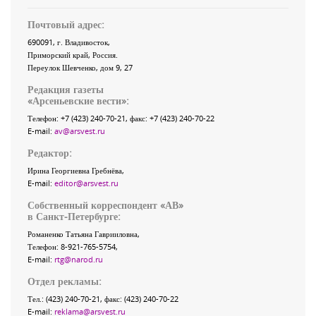
Почтовый адрес:
690091
, г.
Владивосток
,
Приморский край
,
Россия
.
Переулок Шевченко
, дом 9, 27
Редакция газеты
«
Арсеньевские вести
»:
Телефон:
+7 (423) 240-70-21
, факс:
+7 (423) 240-70-22
E-mail:
av@arsvest.ru
Редактор:
Ирина Георгиевна Гребнёва,
E-mail:
editor@arsvest.ru
Собственный корреспондент «АВ»
в Санкт-Петербурге:
Романенко Татьяна Гаврииловна,
Телефон: 8-921-765-5754,
E-mail:
rtg@narod.ru
Отдел рекламы:
Тел.: (423) 240-70-21, факс: (423) 240-70-22
E-mail:
reklama@arsvest.ru