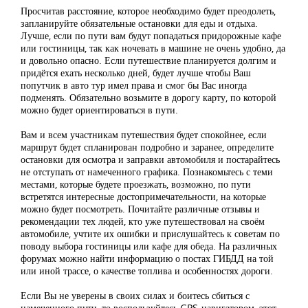
Просчитав расстояние, которое необходимо будет преодолеть,
запланируйте обязательные остановки для еды и отдыха.
Лучше, если по пути вам будут попадаться придорожные кафе
или гостиницы, так как ночевать в машине не очень удобно, да
и довольно опасно. Если путешествие планируется долгим и
придётся ехать несколько дней, будет лучше чтобы Ваш
попутчик в авто тур имел права и смог бы Вас иногда
подменять. Обязательно возьмите в дорогу карту, по которой
можно будет ориентироваться в пути.
Вам и всем участникам путешествия будет спокойнее, если
маршрут будет спланирован подробно и заранее, определите
остановки для осмотра и заправки автомобиля и постарайтесь
не отступать от намеченного графика. Познакомьтесь с теми
местами, которые будете проезжать, возможно, по пути
встретятся интересные достопримечательности, на которые
можно будет посмотреть. Почитайте различные отзывы и
рекомендации тех людей, кто уже путешествовал на своём
автомобиле, учтите их ошибки и прислушайтесь к советам по
поводу выбора гостиницы или кафе для обеда. На различных
форумах можно найти информацию о постах ГИБДД на той
или иной трассе, о качестве топлива и особенностях дороги.
Если Вы не уверены в своих силах и боитесь сбиться с
намеченного пути, то воспользуйтесь GPS-навигатором, этот