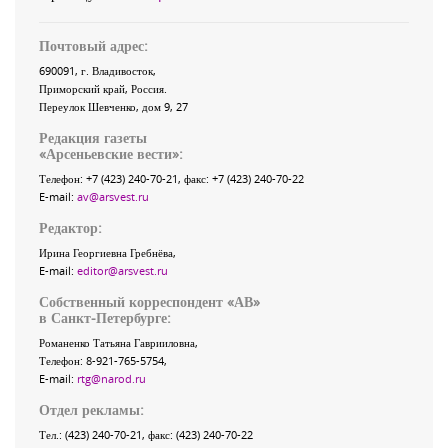
Почтовый адрес:
690091
, г.
Владивосток
,
Приморский край
,
Россия
.
Переулок Шевченко
, дом 9, 27
Редакция газеты
«
Арсеньевские вести
»:
Телефон:
+7 (423) 240-70-21
, факс:
+7 (423) 240-70-22
E-mail:
av@arsvest.ru
Редактор:
Ирина Георгиевна Гребнёва,
E-mail:
editor@arsvest.ru
Собственный корреспондент «АВ»
в Санкт-Петербурге:
Романенко Татьяна Гаврииловна,
Телефон: 8-921-765-5754,
E-mail:
rtg@narod.ru
Отдел рекламы:
Тел.: (423) 240-70-21, факс: (423) 240-70-22