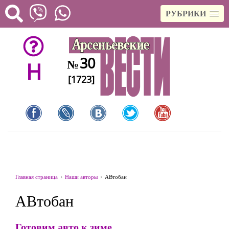
РУБРИКИ
30
№
H
[1723]
Главная страница
Наши авторы
АВтобан
АВтобан
Готовим авто к зиме