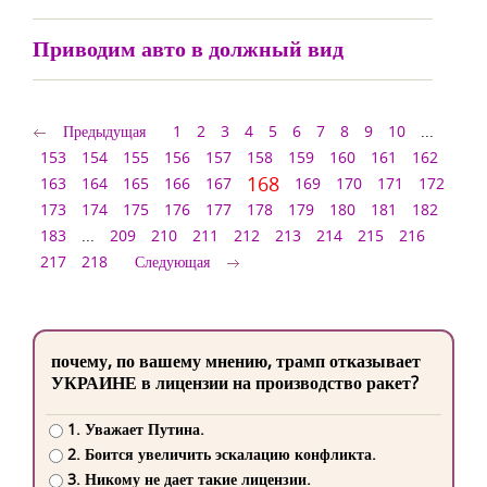
Приводим авто в должный вид
Предыдущая
1
2
3
4
5
6
7
8
9
10
...
153
154
155
156
157
158
159
160
161
162
168
163
164
165
166
167
169
170
171
172
173
174
175
176
177
178
179
180
181
182
183
...
209
210
211
212
213
214
215
216
217
218
Следующая
почему, по вашему мнению, трамп отказывает
УКРАИНЕ в лицензии на производство ракет?
1. Уважает Путина.
2. Боится увеличить эскалацию конфликта.
3. Никому не дает такие лицензии.