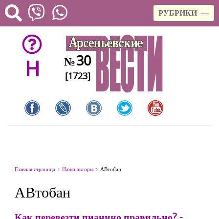
РУБРИКИ
30
№
H
[1723]
Главная страница
Наши авторы
АВтобан
АВтобан
Как перевезти пианино правильно? -