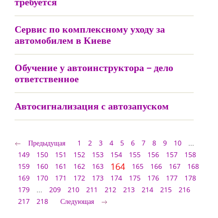
требуется
Сервис по комплексному уходу за
автомобилем в Киеве
Обучение у автоинструктора – дело
ответственное
Автосигнализация с автозапуском
Предыдущая
1
2
3
4
5
6
7
8
9
10
...
149
150
151
152
153
154
155
156
157
158
164
159
160
161
162
163
165
166
167
168
169
170
171
172
173
174
175
176
177
178
179
...
209
210
211
212
213
214
215
216
217
218
Следующая