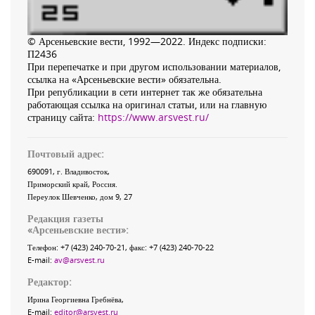
© Арсеньевские вести, 1992—2022. Индекс подписки:
П2436
При перепечатке и при другом использовании материалов,
ссылка на «Арсеньевские вести» обязательна.
При републикации в сети интернет так же обязательна
работающая ссылка на оригинал статьи, или на главную
страницу сайта:
https://www.arsvest.ru/
Почтовый адрес:
690091
, г.
Владивосток
,
Приморский край
,
Россия
.
Переулок Шевченко
, дом 9, 27
Редакция газеты
«
Арсеньевские вести
»:
Телефон:
+7 (423) 240-70-21
, факс:
+7 (423) 240-70-22
E-mail:
av@arsvest.ru
Редактор:
Ирина Георгиевна Гребнёва,
E-mail:
editor@arsvest.ru