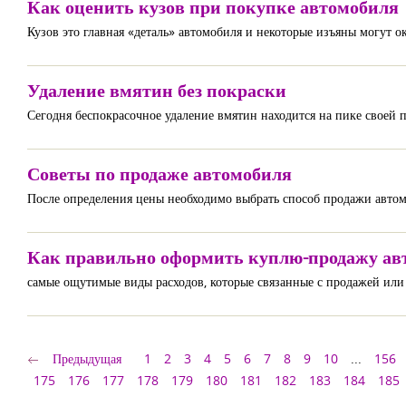
Как оценить кузов при покупке автомобиля
Кузов это главная «деталь» автомобиля и некоторые изъяны могут 
Удаление вмятин без покраски
Сегодня беспокрасочное удаление вмятин находится на пике своей 
Советы по продаже автомобиля
После определения цены необходимо выбрать способ продажи автом
Как правильно оформить куплю-продажу ав
самые ощутимые виды расходов, которые связанные с продажей или 
Предыдущая
1
2
3
4
5
6
7
8
9
10
...
156
175
176
177
178
179
180
181
182
183
184
185