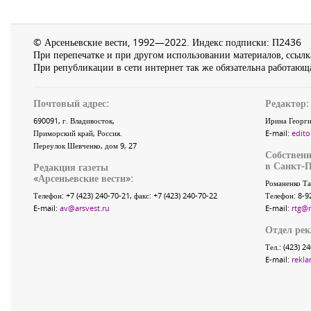
© Арсеньевские вести, 1992—2022. Индекс подписки: П2436
При перепечатке и при другом использовании материалов, ссылка
При републикации в сети интернет так же обязательна работающа
Почтовый адрес:
Редактор:
690091
, г.
Владивосток
,
Ирина Георги
Приморский край
,
Россия
.
E-mail:
edito
Переулок Шевченко
, дом 9, 27
Собственн
в Санкт-П
Редакция газеты
«
Арсеньевские вести
»:
Романенко Та
Телефон:
+7 (423) 240-70-21
, факс:
+7 (423) 240-70-22
Телефон: 8-9
E-mail:
av@arsvest.ru
E-mail:
rtg@
Отдел ре
Тел.: (423) 2
E-mail:
rekla