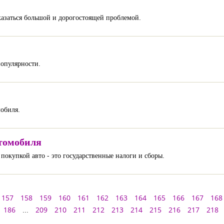
оказаться большой и дорогостоящей проблемой.
популярности.
обиля.
томобиля
покупкой авто - это государственные налоги и сборы.
157
158
159
160
161
162
163
164
165
166
167
168
186
...
209
210
211
212
213
214
215
216
217
218