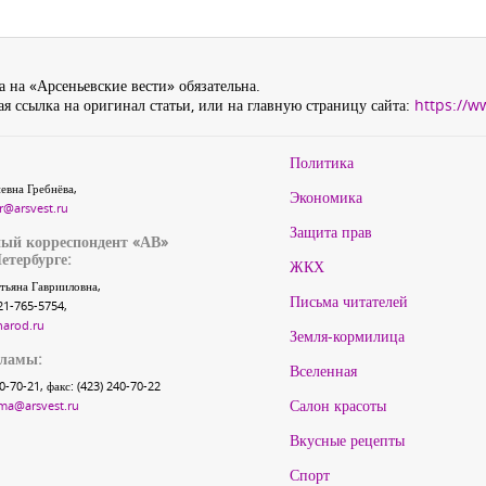
 на «Арсеньевские вести» обязательна.
я ссылка на оригинал статьи, или на главную страницу сайта:
https://w
Политика
евна Гребнёва,
Экономика
r@arsvest.ru
Защита прав
ый корреспондент «АВ»
етербурге:
ЖКХ
тьяна Гаврииловна,
Письма читателей
21-765-5754,
narod.ru
Земля-кормилица
кламы:
Вселенная
40-70-21, факс: (423) 240-70-22
Салон красоты
ma@arsvest.ru
Вкусные рецепты
Спорт