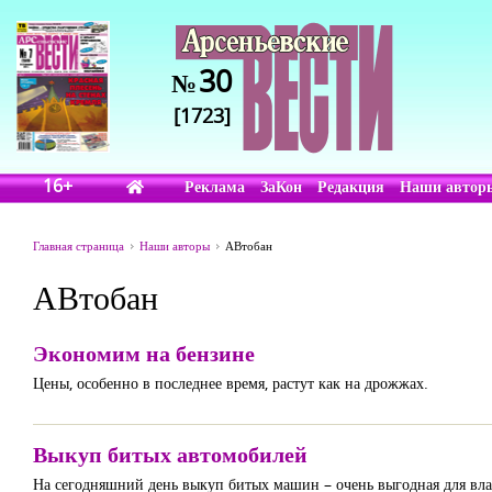
30
№
[1723]
16+
Реклама
ЗаКон
Редакция
Наши автор
Главная страница
Наши авторы
АВтобан
АВтобан
Экономим на бензине
Цены, особенно в последнее время, растут как на дрожжах.
Выкуп битых автомобилей
На сегодняшний день выкуп битых машин – очень выгодная для вла