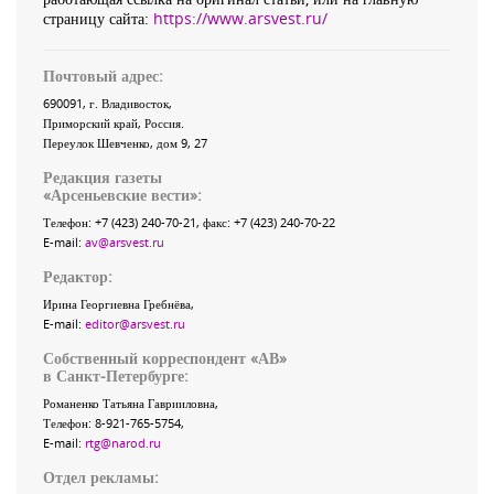
страницу сайта:
https://www.arsvest.ru/
Почтовый адрес:
690091
, г.
Владивосток
,
Приморский край
,
Россия
.
Переулок Шевченко
, дом 9, 27
Редакция газеты
«
Арсеньевские вести
»:
Телефон:
+7 (423) 240-70-21
, факс:
+7 (423) 240-70-22
E-mail:
av@arsvest.ru
Редактор:
Ирина Георгиевна Гребнёва,
E-mail:
editor@arsvest.ru
Собственный корреспондент «АВ»
в Санкт-Петербурге:
Романенко Татьяна Гаврииловна,
Телефон: 8-921-765-5754,
E-mail:
rtg@narod.ru
Отдел рекламы: