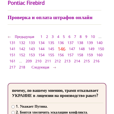
Pontiac Firebird
Проверка и оплата штрафов онлайн
Предыдущая
1
2
3
4
5
6
7
8
9
10
...
131
132
133
134
135
136
137
138
139
140
146
141
142
143
144
145
147
148
149
150
151
152
153
154
155
156
157
158
159
160
161
...
209
210
211
212
213
214
215
216
217
218
Следующая
почему, по вашему мнению, трамп отказывает
УКРАИНЕ в лицензии на производство ракет?
1. Уважает Путина.
2. Боится увеличить эскалацию конфликта.