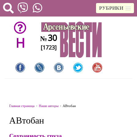
РУБРИКИ
30
№
H
[1723]
Главная страница
Наши авторы
АВтобан
АВтобан
Сохранность груза