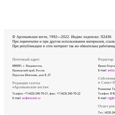
© Арсеньевские вести, 1992—2022. Индекс подписки: П2436
При перепечатке и при другом использовании материалов, ссылка
При републикации в сети интернет так же обязательна работающа
Почтовый адрес:
Редактор:
690091
, г.
Владивосток
,
Ирина Георги
Приморский край
,
Россия
.
E-mail:
edito
Переулок Шевченко
, дом 9, 27
Собственн
в Санкт-П
Редакция газеты
«
Арсеньевские вести
»:
Романенко Та
Телефон:
+7 (423) 240-70-21
, факс:
+7 (423) 240-70-22
Телефон: 8-9
E-mail:
av@arsvest.ru
E-mail:
rtg@
Отдел ре
Тел.: (423) 2