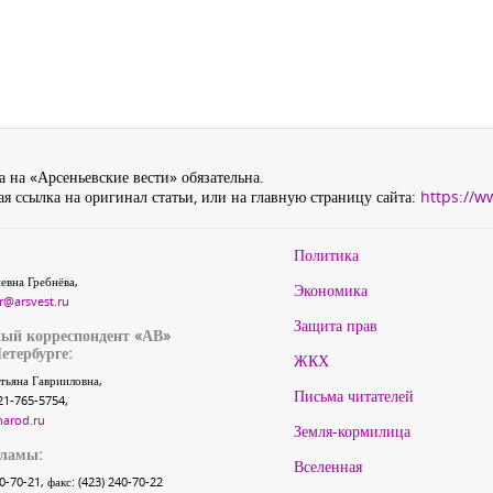
 на «Арсеньевские вести» обязательна.
я ссылка на оригинал статьи, или на главную страницу сайта:
https://w
Политика
евна Гребнёва,
Экономика
r@arsvest.ru
Защита прав
ый корреспондент «АВ»
етербурге:
ЖКХ
тьяна Гаврииловна,
Письма читателей
21-765-5754,
narod.ru
Земля-кормилица
кламы:
Вселенная
40-70-21, факс: (423) 240-70-22