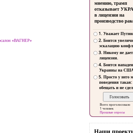
мнению, трамп
отказывает УКР
в лицензии на
производство рак
1. Уважает Путин
тосалон «ВАГНЕР»
2. Боится увелич
эскалацию конфл
3. Никому не дает
лицензии.
4. Боится нападе
Украины на СШ
5. Просто у него 
поведения такая:
обещать и не сдел
Всего проголосовало
1 человек
Прошлые опросы
Наши проект