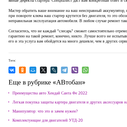
явные дефекты стартера. Специалист даст вам конкретный ответ и с
Мастер обратить ваше внимание на ваш неисправный аккумулятор, в 
при повороте ключа ваш стартер крутится без двигателя, то это об
неправильная эксплуатация автомобиля. В любом случае ремонт тако
Согласитесь, что не каждый "слесарь" сможет самостоятельно отремо
гарантию на такой ремонт, конечно, никто. Лучше всего не испытыв
его и эта услуга вам обойдется на много дешевле, чем в других сер
Теги:
Еще в рубрике «АВтобан»
Преимущества авто Хендай Санта Фе 2022
Легкая покупка защиты картера двигателя и других аксессуаров н
Манипулятор: что это и зачем нужен?
Комплектующие для двигателей УТД-20