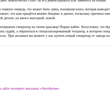
кажет компетентно стоит ли его ремонтировать или заменить на новый.
первую очередь, это может быть грязь, попавшая влага, которая выводит 
означает, что вам придётся менять бендикс в джипе, поскольку причина и
й детали, на много выгодней, новой.
нтировать генератор на своем красавце Порше кайен. Безусловно, это буде
ать судьбу, а обратиться в специализированный техцентр, в котором спе
висах. При желании вы можете у нас купить новый генератор от завода из
а сайте интернет-магазина «Автобутик»