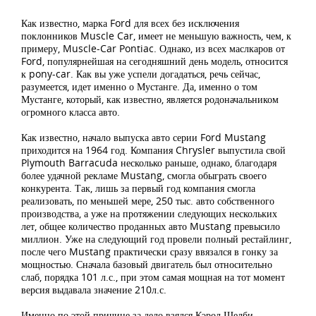
Как известно, марка Ford для всех без исключения
поклонников Muscle Car, имеет не меньшую важность, чем, к
примеру, Muscle-Car Pontiac. Однако, из всех маслкаров от
Ford, популярнейшая на сегодняшний день модель, относится
к pony-car. Как вы уже успели догадаться, речь сейчас,
разумеется, идет именно о Мустанге. Да, именно о том
Мустанге, который, как известно, является родоначальником
огромного класса авто.
Как известно, начало выпуска авто серии Ford Mustang
приходится на 1964 год. Компания Chrysler выпустила свой
Plymouth Barracuda несколько раньше, однако, благодаря
более удачной рекламе Mustang, смогла обыграть своего
конкурента. Так, лишь за первый год компания смогла
реализовать, по меньшей мере, 250 тыс. авто собственного
производства, а уже на протяжении следующих нескольких
лет, общее количество проданных авто Mustang превысило
миллион. Уже на следующий год провели полный рестайлинг,
после чего Mustang практически сразу ввязался в гонку за
мощностью. Сначала базовый двигатель был относительно
слаб, порядка 101 л.с., при этом самая мощная на тот момент
версия выдавала значение 210л.с.
Именно по этой причине за дело взялся Кэрол Шелби,