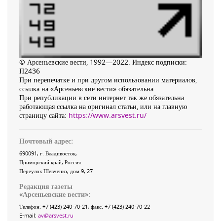
© Арсеньевские вести, 1992—2022. Индекс подписки:
П2436
При перепечатке и при другом использовании материалов,
ссылка на «Арсеньевские вести» обязательна.
При републикации в сети интернет так же обязательна
работающая ссылка на оригинал статьи, или на главную
страницу сайта:
https://www.arsvest.ru/
Почтовый адрес:
690091
, г.
Владивосток
,
Приморский край
,
Россия
.
Переулок Шевченко
, дом 9, 27
Редакция газеты
«
Арсеньевские вести
»:
Телефон:
+7 (423) 240-70-21
, факс:
+7 (423) 240-70-22
E-mail:
av@arsvest.ru