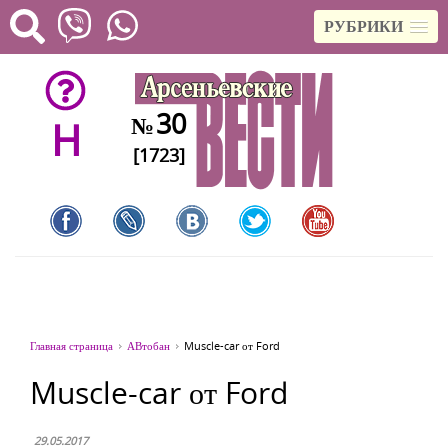
РУБРИКИ
30
№
H
[1723]
Главная страница
АВтобан
Muscle-car от Ford
Muscle-car от Ford
29.05.2017