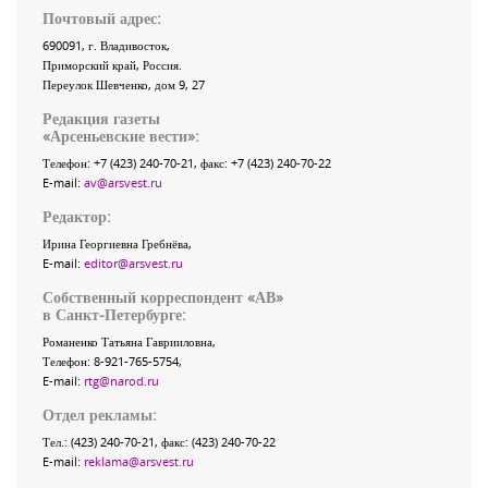
Почтовый адрес:
690091
, г.
Владивосток
,
Приморский край
,
Россия
.
Переулок Шевченко
, дом 9, 27
Редакция газеты
«
Арсеньевские вести
»:
Телефон:
+7 (423) 240-70-21
, факс:
+7 (423) 240-70-22
E-mail:
av@arsvest.ru
Редактор:
Ирина Георгиевна Гребнёва,
E-mail:
editor@arsvest.ru
Собственный корреспондент «АВ»
в Санкт-Петербурге:
Романенко Татьяна Гаврииловна,
Телефон: 8-921-765-5754,
E-mail:
rtg@narod.ru
Отдел рекламы:
Тел.: (423) 240-70-21, факс: (423) 240-70-22
E-mail:
reklama@arsvest.ru