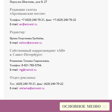
Переулок Шевченко
, дом 9, 27
Редакция газеты
«
Арсеньевские вести
»:
Телефон:
+7 (423) 240-70-21
, факс:
+7 (423) 240-70-22
E-mail:
av@arsvest.ru
Редактор:
Ирина Георгиевна Гребнёва,
E-mail:
editor@arsvest.ru
Собственный корреспондент «АВ»
в Санкт-Петербурге:
Романенко Татьяна Гаврииловна,
Телефон: 8-921-765-5754,
E-mail:
rtg@narod.ru
Отдел рекламы:
Тел.: (423) 240-70-21, факс: (423) 240-70-22
E-mail:
reklama@arsvest.ru
ОСНОВНОЕ МЕНЮ