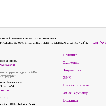
 на «Арсеньевские вести» обязательна.
я ссылка на оригинал статьи, или на главную страницу сайта:
https://w
Политика
евна Гребнёва,
Экономика
r@arsvest.ru
Защита прав
ый корреспондент «АВ»
етербурге:
ЖКХ
тьяна Гаврииловна,
Письма читателей
21-765-5754,
narod.ru
Земля-кормилица
кламы:
Вселенная
40-70-21, факс: (423) 240-70-22