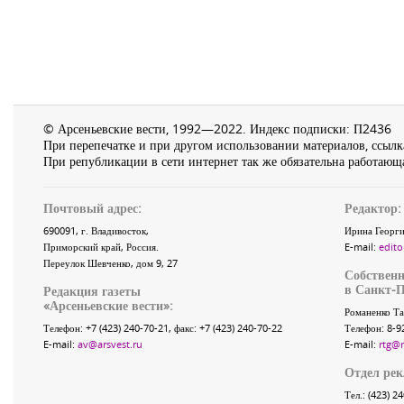
© Арсеньевские вести, 1992—2022. Индекс подписки: П2436
При перепечатке и при другом использовании материалов, ссылка
При републикации в сети интернет так же обязательна работающа
Почтовый адрес:
Редактор:
690091
, г.
Владивосток
,
Ирина Георги
Приморский край
,
Россия
.
E-mail:
edito
Переулок Шевченко
, дом 9, 27
Собственн
в Санкт-П
Редакция газеты
«
Арсеньевские вести
»:
Романенко Та
Телефон:
+7 (423) 240-70-21
, факс:
+7 (423) 240-70-22
Телефон: 8-9
E-mail:
av@arsvest.ru
E-mail:
rtg@
Отдел ре
Тел.: (423) 2