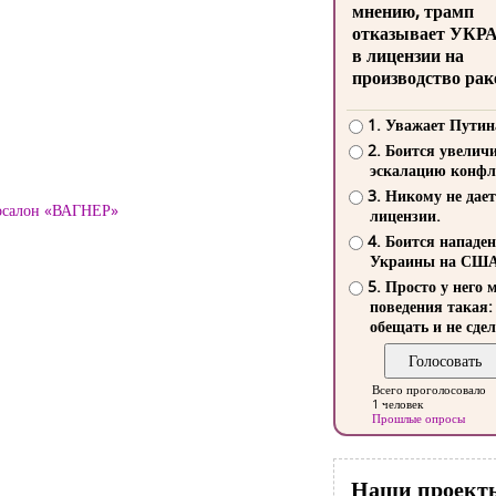
мнению, трамп
отказывает УКР
в лицензии на
производство рак
1. Уважает Путин
2. Боится увелич
эскалацию конфл
3. Никому не дает
тосалон «ВАГНЕР»
лицензии.
4. Боится нападе
Украины на СШ
5. Просто у него 
поведения такая:
обещать и не сдел
Всего проголосовало
1 человек
Прошлые опросы
Наши проект