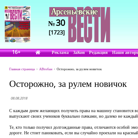
30
№
[1723]
16+
Реклама
ЗаКон
Редакция
Наши автор
Главная страница
АВтобан
Осторожно, за рулем новичок
Осторожно, за рулем новичок
08.08.2018
С каждым днем желающих получить права на машину становится все
выпускают своих учеников буквально пачками, но далеко не каждый 
Те, кто только получил долгожданные права, отличаются особой эм
дороге. Не стоит паниковать, если вы случайно проехали на красн