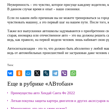
Неуверенность – это чувство, которое присуще каждому водителю, к
В данном случае время и опыт – ваши союзники.
Если по каким-либо причинам вы не можете тренироваться за горо
чувствовать машину, а это первый шаг на вашем пути. После того, 
Также все выпускники автошколы задумываются о приобретении сво
старая, иномарка или отечественное авто – это вы должны решить с
ведь, как правило, на первой модели человек лишь набивает свою р
Автосигнализация - это то, что должно быть абсолютно у любой ма
ведь от автомобильных происшествий не застрахован даже человек 
Теги:
Еще в рубрике «АВтобан»
Преимущества авто Хендай Санта Фе 2022
Легкая покупка защиты картера двигателя и других аксессуаров н
Манипулятор: что это и зачем нужен?