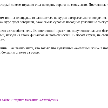
оторый совсем недавно стал покорять дороги на своем авто. Постоянные 
дом или на площадке, то запишитесь на курсы экстремального вождения.
как курс будет завершен, даже самые суровые погодные условия не смогут
его автомобиля, ведь без постоянной практики, полученные навыки быс
ами, исходя из своих финансовых возможностей. В любом случае, не стои
уку.
шины. Так важно знать, что только что купленный «железный конь» в пол
с большим стажем за рулем.
а сайте интернет-магазина «Автобутик»