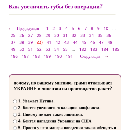
Как увеличить губы без операции?
Предыдущая
1
2
3
4
5
6
7
8
9
10
...
25
26
27
28
29
30
31
32
33
34
35
36
40
37
38
39
41
42
43
44
45
46
47
48
49
50
51
52
53
54
55
...
182
183
184
185
186
187
188
189
190
191
Следующая
почему, по вашему мнению, трамп отказывает
УКРАИНЕ в лицензии на производство ракет?
1. Уважает Путина.
2. Боится увеличить эскалацию конфликта.
3. Никому не дает такие лицензии.
4. Боится нападения Украины на США
5. Просто у него манера поведения такая: обещать и