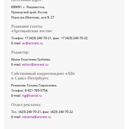
690091
, г.
Владивосток
,
Приморский край
,
Россия
.
Переулок Шевченко
, дом 9, 27
Редакция газеты
«
Арсеньевские вести
»:
Телефон:
+7 (423) 240-70-21
, факс:
+7 (423) 240-70-22
E-mail:
av@arsvest.ru
Редактор:
Ирина Георгиевна Гребнёва,
E-mail:
editor@arsvest.ru
Собственный корреспондент «АВ»
в Санкт-Петербурге:
Романенко Татьяна Гаврииловна,
Телефон: 8-921-765-5754,
E-mail:
rtg@narod.ru
Отдел рекламы:
Тел.: (423) 240-70-21, факс: (423) 240-70-22
E-mail:
reklama@arsvest.ru