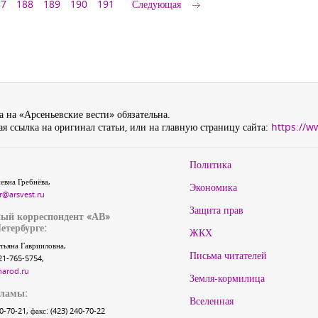
87
188
189
190
191
Следующая
 на «Арсеньевские вести» обязательна.
я ссылка на оригинал статьи, или на главную страницу сайта:
https://w
Политика
евна Гребнёва,
Экономика
r@arsvest.ru
Защита прав
ый корреспондент «АВ»
етербурге:
ЖКХ
тьяна Гаврииловна,
Письма читателей
21-765-5754,
narod.ru
Земля-кормилица
кламы:
Вселенная
40-70-21, факс: (423) 240-70-22