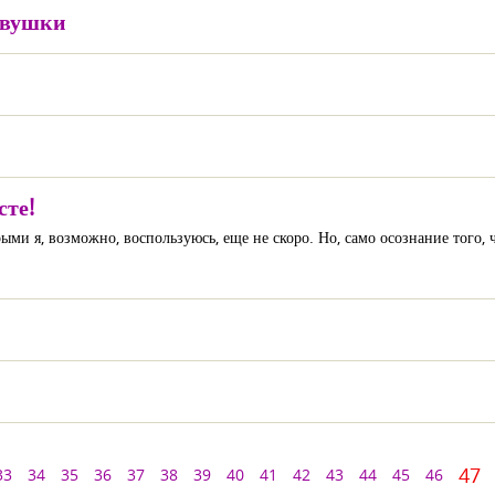
евушки
сте!
ми я, возможно, воспользуюсь, еще не скоро. Но, само осознание того, ч
47
33
34
35
36
37
38
39
40
41
42
43
44
45
46