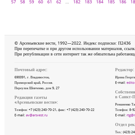
57
58
59
60
61
62
...
182
183
184
185
186
1
© Арсеньевские вести, 1992—2022. Индекс подписки: П2436
При перепечатке и при другом использовании материалов, ссылка
При републикации в сети интернет так же обязательна работающа
Почтовый адрес:
Редактор:
690091
, г.
Владивосток
,
Ирина Георги
Приморский край
,
Россия
.
E-mail:
edito
Переулок Шевченко
, дом 9, 27
Собственн
в Санкт-П
Редакция газеты
«
Арсеньевские вести
»:
Романенко Та
Телефон:
+7 (423) 240-70-21
, факс:
+7 (423) 240-70-22
Телефон: 8-9
E-mail:
av@arsvest.ru
E-mail:
rtg@
Отдел ре
Тел.: (423) 2