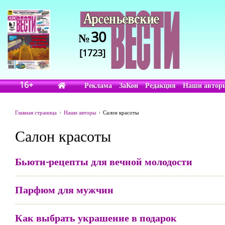
30
№
[1723]
16+
Реклама
ЗаКон
Редакция
Наши автор
Главная страница
Наши авторы
Салон красоты
Салон красоты
Бьюти-рецепты для вечной молодости
Парфюм для мужчин
Как выбрать украшение в подарок