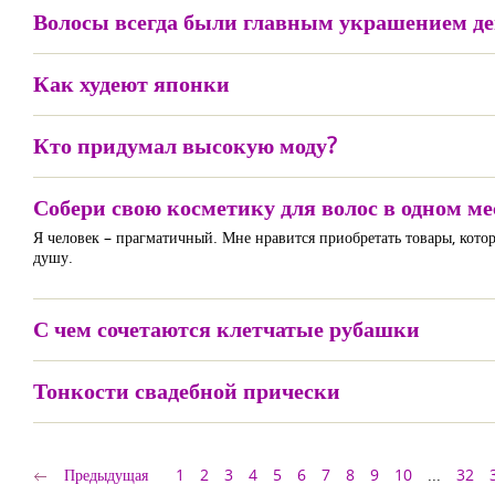
Волосы всегда были главным украшением д
Как худеют японки
Кто придумал высокую моду?
Собери свою косметику для волос в одном ме
Я человек – прагматичный. Мне нравится приобретать товары, которы
душу.
С чем сочетаются клетчатые рубашки
Тонкости свадебной прически
Предыдущая
1
2
3
4
5
6
7
8
9
10
...
32