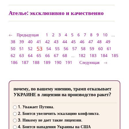
Ателье: эксклюзивно и качественно
Предыдущая
1
2
3
4
5
6
7
8
9
10
...
38
39
40
41
42
43
44
45
46
47
48
49
53
50
51
52
54
55
56
57
58
59
60
61
62
63
64
65
66
67
68
...
182
183
184
185
186
187
188
189
190
191
Следующая
почему, по вашему мнению, трамп отказывает
УКРАИНЕ в лицензии на производство ракет?
1. Уважает Путина.
2. Боится увеличить эскалацию конфликта.
3. Никому не дает такие лицензии.
4. Боится нападения Украины на США