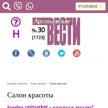
РУБРИКИ
30
№
H
[1723]
Главная страница
Наши авторы
Салон красоты
Салон красоты
Бомбер unimarket – красота в деталях!