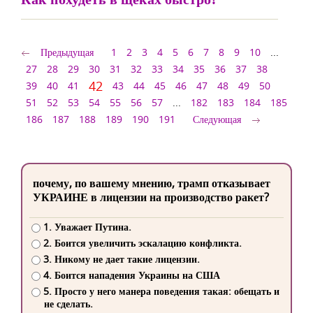
Предыдущая
1
2
3
4
5
6
7
8
9
10
...
27
28
29
30
31
32
33
34
35
36
37
38
42
39
40
41
43
44
45
46
47
48
49
50
51
52
53
54
55
56
57
...
182
183
184
185
186
187
188
189
190
191
Следующая
почему, по вашему мнению, трамп отказывает
УКРАИНЕ в лицензии на производство ракет?
1. Уважает Путина.
2. Боится увеличить эскалацию конфликта.
3. Никому не дает такие лицензии.
4. Боится нападения Украины на США
5. Просто у него манера поведения такая: обещать и
не сделать.