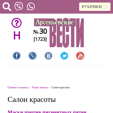
РУБРИКИ
30
№
H
[1723]
Главная страница
Наши авторы
Салон красоты
Салон красоты
Маски против пигментных пятен