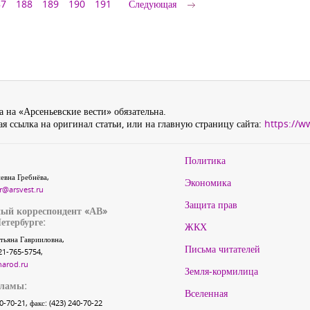
87
188
189
190
191
Следующая
 на «Арсеньевские вести» обязательна.
я ссылка на оригинал статьи, или на главную страницу сайта:
https://w
Политика
евна Гребнёва,
Экономика
r@arsvest.ru
Защита прав
ый корреспондент «АВ»
етербурге:
ЖКХ
тьяна Гаврииловна,
Письма читателей
21-765-5754,
narod.ru
Земля-кормилица
кламы:
Вселенная
40-70-21, факс: (423) 240-70-22