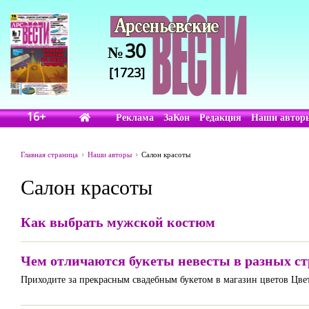
30
№
[1723]
16+
Реклама
ЗаКон
Редакция
Наши автор
Главная страница
Наши авторы
Салон красоты
Салон красоты
Как выбрать мужской костюм
Чем отличаются букеты невесты в разных с
Приходите за прекрасным свадебным букетом в магазин цветов Цв