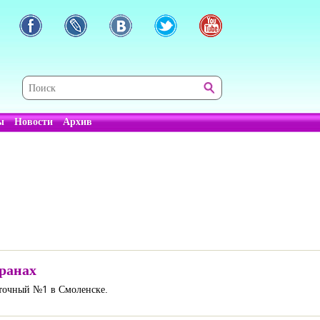
ы
Новости
Архив
транах
еточный №1 в Смоленске.