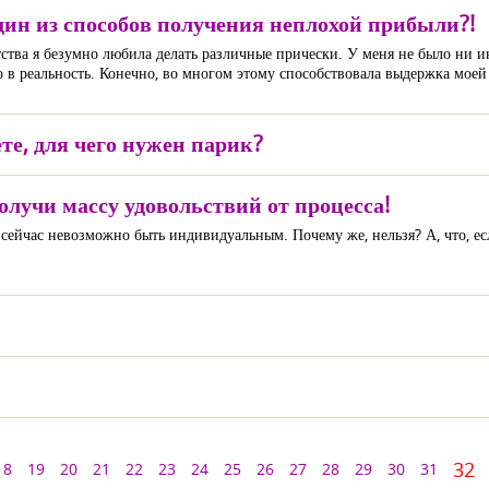
дин из способов получения неплохой прибыли?!
тства я безумно любила делать различные прически. У меня не было ни и
о в реальность. Конечно, во многом этому способствовала выдержка моей
те, для чего нужен парик?
лучи массу удовольствий от процесса!
 сейчас невозможно быть индивидуальным. Почему же, нельзя? А, что, есл
32
18
19
20
21
22
23
24
25
26
27
28
29
30
31