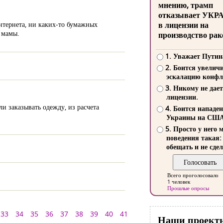
мнению, трамп
отказывает УКР
нтернета, ни каких-то бумажных
в лицензии на
 мамы.
производство рак
1. Уважает Путин
2. Боится увелич
эскалацию конфл
3. Никому не дает
лицензии.
и заказывать одежду, из расчета
4. Боится нападе
Украины на СШ
5. Просто у него 
поведения такая:
обещать и не сдел
Всего проголосовало
1 человек
Прошлые опросы
33
34
35
36
37
38
39
40
41
Наши проект