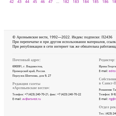
42
43
44
45
46
47
...
182
183
184
185
186
1
© Арсеньевские вести, 1992—2022. Индекс подписки: П2436
При перепечатке и при другом использовании материалов, ссылка
При републикации в сети интернет так же обязательна работающа
Почтовый адрес:
Редактор:
690091
, г.
Владивосток
,
Ирина Георги
Приморский край
,
Россия
.
E-mail:
edito
Переулок Шевченко
, дом 9, 27
Собственн
в Санкт-П
Редакция газеты
«
Арсеньевские вести
»:
Романенко Та
Телефон:
+7 (423) 240-70-21
, факс:
+7 (423) 240-70-22
Телефон: 8-9
E-mail:
av@arsvest.ru
E-mail:
rtg@
Отдел ре
Тел.: (423) 2