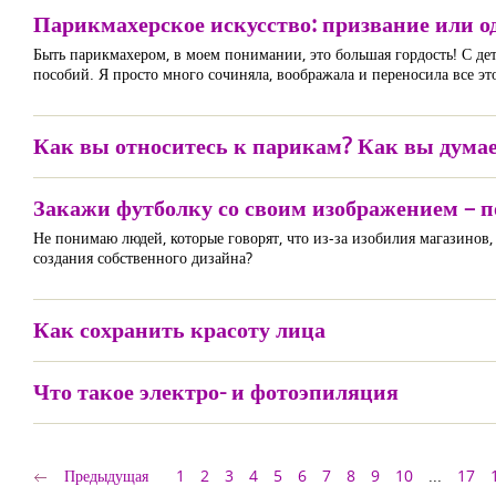
Парикмахерское искусство: призвание или о
Быть парикмахером, в моем понимании, это большая гордость! С де
пособий. Я просто много сочиняла, воображала и переносила все эт
Как вы относитесь к парикам? Как вы думае
Закажи футболку со своим изображением – по
Не понимаю людей, которые говорят, что из-за изобилия магазинов,
создания собственного дизайна?
Как сохранить красоту лица
Что такое электро- и фотоэпиляция
Предыдущая
1
2
3
4
5
6
7
8
9
10
...
17