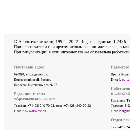
© Арсеньевские вести, 1992—2022. Индекс подписки: П2436
При перепечатке и при другом использовании материалов, ссылка
При републикации в сети интернет так же обязательна работающа
Почтовый адрес:
Редактор:
690091
, г.
Владивосток
,
Ирина Георги
Приморский край
,
Россия
.
E-mail:
edito
Переулок Шевченко
, дом 9, 27
Собственн
в Санкт-П
Редакция газеты
«
Арсеньевские вести
»:
Романенко Та
Телефон:
+7 (423) 240-70-21
, факс:
+7 (423) 240-70-22
Телефон: 8-9
E-mail:
av@arsvest.ru
E-mail:
rtg@
Отдел ре
Тел.: (423) 2