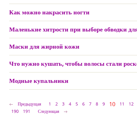
Как можно накрасить ногти
Маленькие хитрости при выборе обводки для
Маски для жирной кожи
Что нужно кушать, чтобы волосы стали ро
Модные купальники
10
Предыдущая
1
2
3
4
5
6
7
8
9
11
12
190
191
Следующая