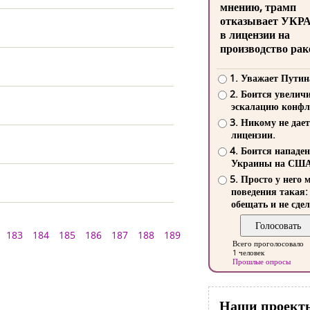
мнению, трамп
отказывает УКР
в лицензии на
производство рак
1. Уважает Путин
2. Боится увелич
эскалацию конфл
3. Никому не дает
лицензии.
4. Боится нападе
Украины на СШ
5. Просто у него 
поведения такая:
обещать и не сдел
183
184
185
186
187
188
189
Всего проголосовало
1 человек
Прошлые опросы
Наши проект