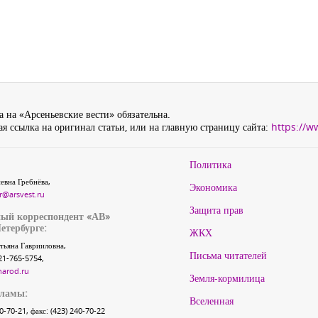
 на «Арсеньевские вести» обязательна.
я ссылка на оригинал статьи, или на главную страницу сайта:
https://w
Политика
евна Гребнёва,
Экономика
r@arsvest.ru
Защита прав
ый корреспондент «АВ»
етербурге:
ЖКХ
тьяна Гаврииловна,
Письма читателей
21-765-5754,
narod.ru
Земля-кормилица
кламы:
Вселенная
40-70-21, факс: (423) 240-70-22