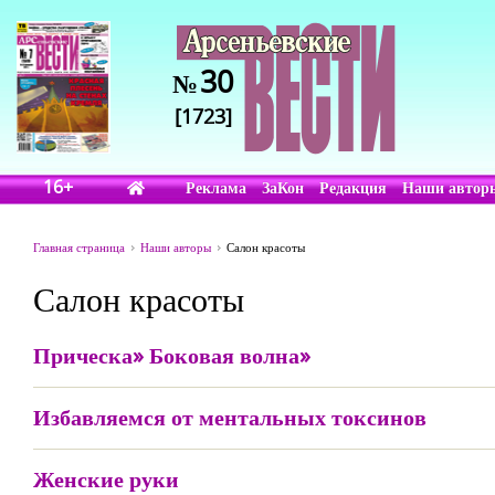
30
№
[1723]
16+
Реклама
ЗаКон
Редакция
Наши автор
Главная страница
Наши авторы
Салон красоты
Салон красоты
Прическа» Боковая волна»
Избавляемся от ментальных токсинов
Женские руки