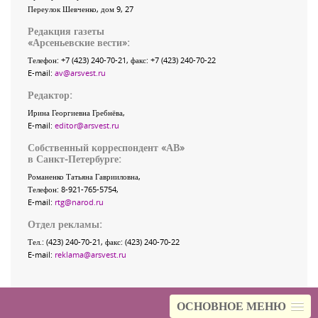
Переулок Шевченко
, дом 9, 27
Редакция газеты
«
Арсеньевские вести
»:
Телефон:
+7 (423) 240-70-21
, факс:
+7 (423) 240-70-22
E-mail:
av@arsvest.ru
Редактор:
Ирина Георгиевна Гребнёва,
E-mail:
editor@arsvest.ru
Собственный корреспондент «АВ»
в Санкт-Петербурге:
Романенко Татьяна Гаврииловна,
Телефон: 8-921-765-5754,
E-mail:
rtg@narod.ru
Отдел рекламы:
Тел.: (423) 240-70-21, факс: (423) 240-70-22
E-mail:
reklama@arsvest.ru
ОСНОВНОЕ МЕНЮ