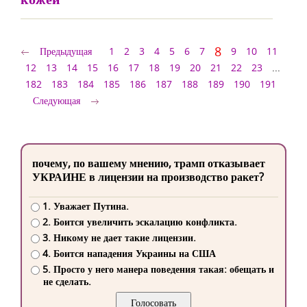
8
Предыдущая
1
2
3
4
5
6
7
9
10
11
12
13
14
15
16
17
18
19
20
21
22
23
...
182
183
184
185
186
187
188
189
190
191
Следующая
почему, по вашему мнению, трамп отказывает
УКРАИНЕ в лицензии на производство ракет?
1. Уважает Путина.
2. Боится увеличить эскалацию конфликта.
3. Никому не дает такие лицензии.
4. Боится нападения Украины на США
5. Просто у него манера поведения такая: обещать и
не сделать.