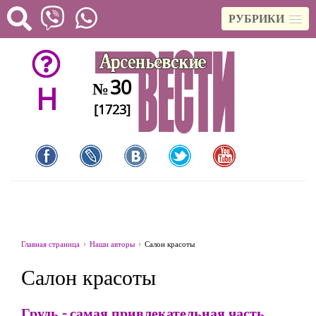
РУБРИКИ
30
№
H
[1723]
Главная страница
Наши авторы
Салон красоты
Салон красоты
Грудь - самая привлекательная часть