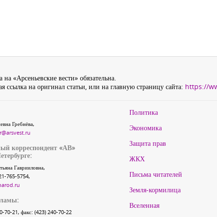
 на «Арсеньевские вести» обязательна.
я ссылка на оригинал статьи, или на главную страницу сайта:
https://w
Политика
евна Гребнёва,
Экономика
r@arsvest.ru
Защита прав
ый корреспондент «АВ»
етербурге:
ЖКХ
тьяна Гаврииловна,
Письма читателей
21-765-5754,
narod.ru
Земля-кормилица
кламы:
Вселенная
40-70-21, факс: (423) 240-70-22