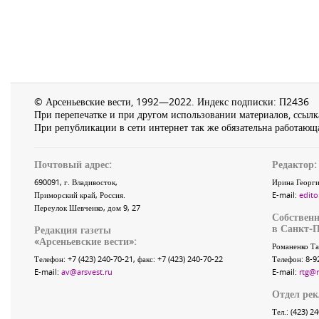
© Арсеньевские вести, 1992—2022. Индекс подписки: П2436
При перепечатке и при другом использовании материалов, ссылка
При републикации в сети интернет так же обязательна работающа
Почтовый адрес:
Редактор:
690091
, г.
Владивосток
,
Ирина Георги
Приморский край
,
Россия
.
E-mail:
edito
Переулок Шевченко
, дом 9, 27
Собственн
в Санкт-П
Редакция газеты
«
Арсеньевские вести
»:
Романенко Та
Телефон:
+7 (423) 240-70-21
, факс:
+7 (423) 240-70-22
Телефон: 8-9
E-mail:
av@arsvest.ru
E-mail:
rtg@
Отдел ре
Тел.: (423) 2