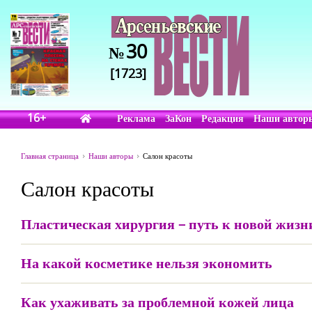
30
№
[1723]
16+
Реклама
ЗаКон
Редакция
Наши автор
Главная страница
Наши авторы
Салон красоты
Салон красоты
Пластическая хирургия – путь к новой жизн
На какой косметике нельзя экономить
Как ухаживать за проблемной кожей лица