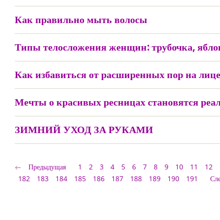
Как правильно мыть волосы
Типы телосложения женщин: трубочка, ябло
Как избавиться от расширенных пор на лиц
Мечты о красивых ресницах становятся реа
ЗИМНИЙ УХОД ЗА РУКАМИ
Предыдущая
1
2
3
4
5
6
7
8
9
10
11
12
182
183
184
185
186
187
188
189
190
191
Сл