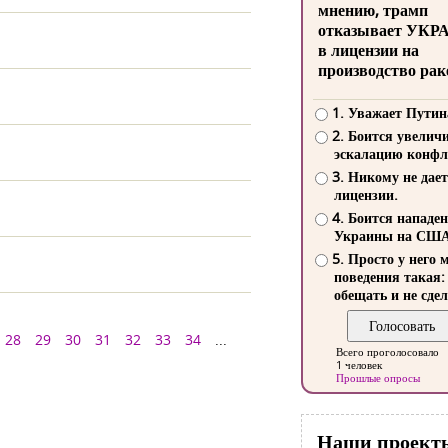
мнению, трамп
отказывает УКР
в лицензии на
производство рак
1. Уважает Путин
2. Боится увелич
эскалацию конфл
3. Никому не дает
лицензии.
4. Боится нападе
Украины на СШ
5. Просто у него 
поведения такая:
обещать и не сдел
28
29
30
31
32
33
34
...
Всего проголосовало
1 человек
Прошлые опросы
Наши проект