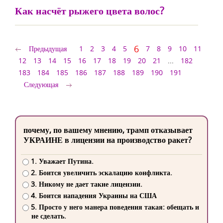
Как насчёт рыжего цвета волос?
6
Предыдущая
1
2
3
4
5
7
8
9
10
11
12
13
14
15
16
17
18
19
20
21
...
182
183
184
185
186
187
188
189
190
191
Следующая
почему, по вашему мнению, трамп отказывает
УКРАИНЕ в лицензии на производство ракет?
1. Уважает Путина.
2. Боится увеличить эскалацию конфликта.
3. Никому не дает такие лицензии.
4. Боится нападения Украины на США
5. Просто у него манера поведения такая: обещать и
не сделать.