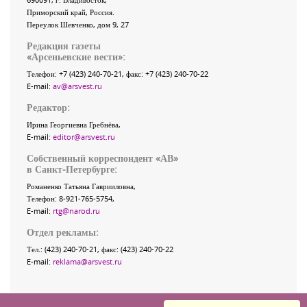
Приморский край
,
Россия
.
Переулок Шевченко
, дом 9, 27
Редакция газеты
«
Арсеньевские вести
»:
Телефон:
+7 (423) 240-70-21
, факс:
+7 (423) 240-70-22
E-mail:
av@arsvest.ru
Редактор:
Ирина Георгиевна Гребнёва,
E-mail:
editor@arsvest.ru
Собственный корреспондент «АВ»
в Санкт-Петербурге:
Романенко Татьяна Гаврииловна,
Телефон: 8-921-765-5754,
E-mail:
rtg@narod.ru
Отдел рекламы:
Тел.: (423) 240-70-21, факс: (423) 240-70-22
E-mail:
reklama@arsvest.ru