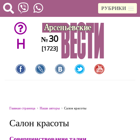
РУБРИКИ
30
№
H
[1723]
Главная страница
Наши авторы
Салон красоты
Салон красоты
Совершенствование талии