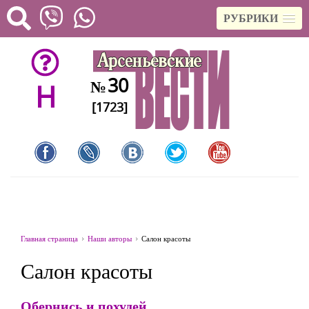
РУБРИКИ
30
№
H
[1723]
Главная страница
Наши авторы
Салон красоты
Салон красоты
Обернись и похудей