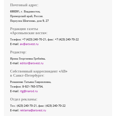
Почтовый адрес:
690091
, г.
Владивосток
,
Приморский край
,
Россия
.
Переулок Шевченко
, дом 9, 27
Редакция газеты
«
Арсеньевские вести
»:
Телефон:
+7 (423) 240-70-21
, факс:
+7 (423) 240-70-22
E-mail:
av@arsvest.ru
Редактор:
Ирина Георгиевна Гребнёва,
E-mail:
editor@arsvest.ru
Собственный корреспондент «АВ»
в Санкт-Петербурге:
Романенко Татьяна Гаврииловна,
Телефон: 8-921-765-5754,
E-mail:
rtg@narod.ru
Отдел рекламы:
Тел.: (423) 240-70-21, факс: (423) 240-70-22
E-mail:
reklama@arsvest.ru