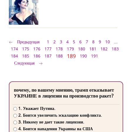
Предыдущая
1
2
3
4
5
6
7
8
9
10
...
174
175
176
177
178
179
180
181
182
183
189
184
185
186
187
188
190
191
Следующая
почему, по вашему мнению, трамп отказывает
УКРАИНЕ в лицензии на производство ракет?
1. Уважает Путина.
2. Боится увеличить эскалацию конфликта.
3. Никому не дает такие лицензии.
4. Боится нападения Украины на США