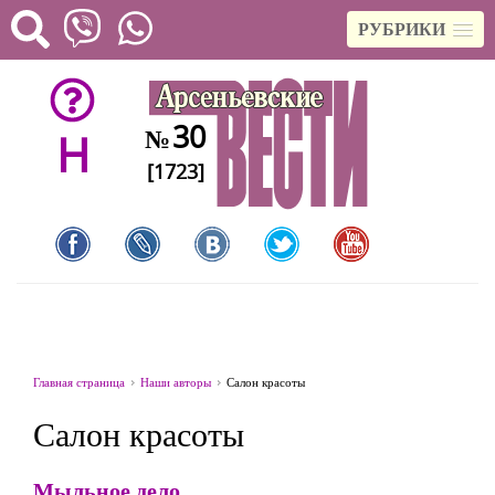
РУБРИКИ
30
№
H
[1723]
Главная страница
Наши авторы
Салон красоты
Салон красоты
Мыльное дело