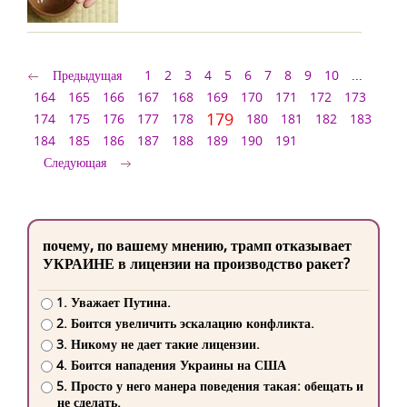
Предыдущая
1
2
3
4
5
6
7
8
9
10
...
164
165
166
167
168
169
170
171
172
173
179
174
175
176
177
178
180
181
182
183
184
185
186
187
188
189
190
191
Следующая
почему, по вашему мнению, трамп отказывает
УКРАИНЕ в лицензии на производство ракет?
1. Уважает Путина.
2. Боится увеличить эскалацию конфликта.
3. Никому не дает такие лицензии.
4. Боится нападения Украины на США
5. Просто у него манера поведения такая: обещать и
не сделать.