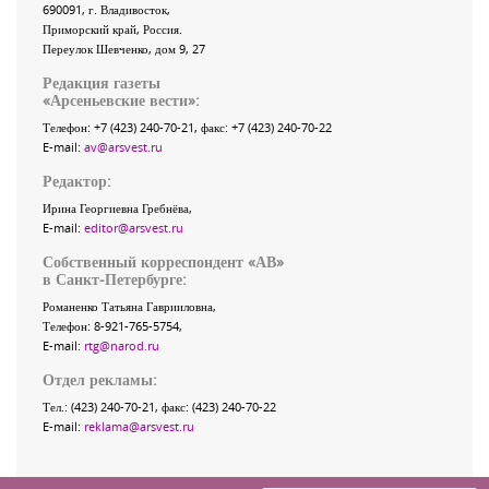
690091
, г.
Владивосток
,
Приморский край
,
Россия
.
Переулок Шевченко
, дом 9, 27
Редакция газеты
«
Арсеньевские вести
»:
Телефон:
+7 (423) 240-70-21
, факс:
+7 (423) 240-70-22
E-mail:
av@arsvest.ru
Редактор:
Ирина Георгиевна Гребнёва,
E-mail:
editor@arsvest.ru
Собственный корреспондент «АВ»
в Санкт-Петербурге:
Романенко Татьяна Гаврииловна,
Телефон: 8-921-765-5754,
E-mail:
rtg@narod.ru
Отдел рекламы:
Тел.: (423) 240-70-21, факс: (423) 240-70-22
E-mail:
reklama@arsvest.ru