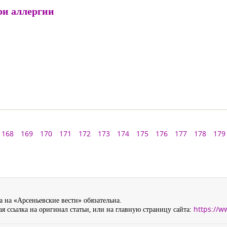
ри аллергии
168
169
170
171
172
173
174
175
176
177
178
179
 на «Арсеньевские вести» обязательна.
я ссылка на оригинал статьи, или на главную страницу сайта:
https://w