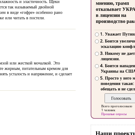
 влажность и эластичность. Щеки
мнению, трамп
яется так называемый двойной
отказывает УКР
шеи в виде «гофре» особенно рано
в лицензии на
ке или читать в постели.
производство рак
1. Уважает Путин
2. Боится увелич
эскалацию конфл
3. Никому не дает
лицензии.
емзой или жесткой мочалкой. Это
4. Боится нападе
ьте жирным, питательным кремом для
Украины на СШ
ять усталость и напряжение, и сделает
5. Просто у него 
поведения такая:
обещать и не сдел
Всего проголосовало
1 человек
Прошлые опросы
Наши проект