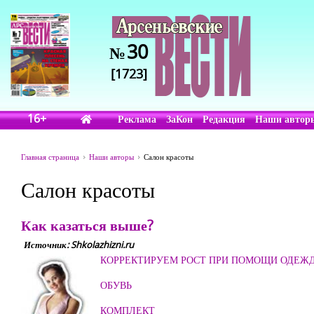
30
№
[1723]
16+
Реклама
ЗаКон
Редакция
Наши автор
Главная страница
Наши авторы
Салон красоты
Салон красоты
Как казаться выше?
Источник: Shkolazhizni.ru
КОРРЕКТИРУЕМ РОСТ ПРИ ПОМОЩИ ОДЕЖ
ОБУВЬ
КОМПЛЕКТ