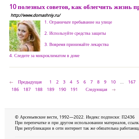
10 полезных советов, как облегчить жизнь п
http://www.domashniy.ru/
1. Ограничьте пребывание на улице
2. Используйте средства защиты
3. Вовремя принимайте лекарства
4. Следите за микроклиматом в доме
Предыдущая
1
2
3
4
5
6
7
8
9
10
...
167
186
187
188
189
190
191
Следующая
© Арсеньевские вести, 1992—2022. Индекс подписки: П2436
При перепечатке и при другом использовании материалов, ссылка
При републикации в сети интернет так же обязательна работающа