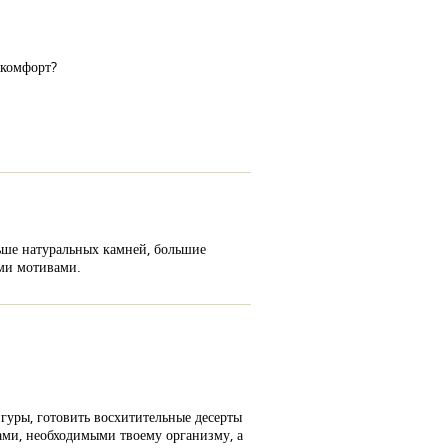
и комфорт?
льше натуральных камней, большие
ыми мотивами.
гуры, готовить восхитительные десерты
ами, необходимыми твоему организму, а