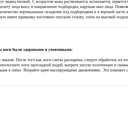
нус мышц низкий. С возрастом кожа растягивается, истончается, теряется
скелету лица вниз, в направлении подбородка, нарушая овал лица. Появл
оличество вертикальных складочек под подбородком и в верхней части 
 кто имеет привычку постоянно опускать голову, спать на высокой подуш
бы ноги были здоровыми и ухоженными:
 мылом. После того как ноги слегка распарены, следует обработать их п
м ополосните ноги прохладной водой, вытрите насухо полотенцем и смаж
льцев к пятке. Втирайте крем массирующими движениями. Это поможет сн