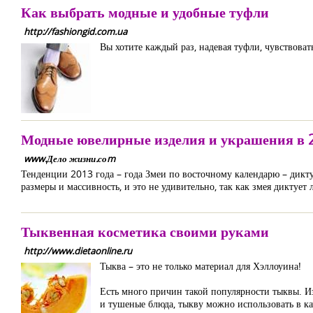
Как выбрать модные и удобные туфли
http://fashiongid.com.ua
Вы хотите каждый раз, надевая туфли, чувствовать
Модные ювелирные изделия и украшения в 2
www.Дело жизни.соm
Тенденции 2013 года – года Змеи по восточному календарю – дикту
размеры и массивность, и это не удивительно, так как змея диктуе
Тыквенная косметика своими руками
http://www.dietaonline.ru
Тыква – это не только материал для Хэллоуина!
Есть много причин такой популярности тыквы. Из
и тушеные блюда, тыкву можно использовать в ка