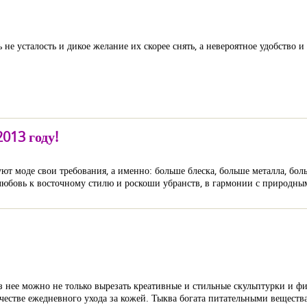
 не усталость и дикое желание их скорее снять, а невероятное удобство 
013 году!
ют моде свои требования, а именно: больше блеска, больше металла, бо
т любовь к восточному стилю и роскоши убранств, в гармонии с природн
 нее можно не только вырезать креативные и стильные скульптурки и фи
честве ежедневного ухода за кожей. Тыква богата питательными веществ