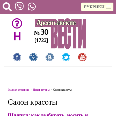
РУБРИКИ
30
№
H
[1723]
Главная страница
Наши авторы
Салон красоты
Салон красоты
Шляпки: как выбирать, носить и