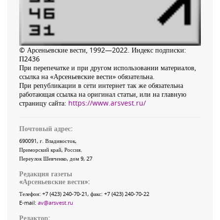
© Арсеньевские вести, 1992—2022. Индекс подписки:
П2436
При перепечатке и при другом использовании материалов,
ссылка на «Арсеньевские вести» обязательна.
При републикации в сети интернет так же обязательна
работающая ссылка на оригинал статьи, или на главную
страницу сайта:
https://www.arsvest.ru/
Почтовый адрес:
690091
, г.
Владивосток
,
Приморский край
,
Россия
.
Переулок Шевченко
, дом 9, 27
Редакция газеты
«
Арсеньевские вести
»:
Телефон:
+7 (423) 240-70-21
, факс:
+7 (423) 240-70-22
E-mail:
av@arsvest.ru
Редактор: