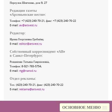
Переулок Шевченко
, дом 9, 27
Редакция газеты
«
Арсеньевские вести
»:
Телефон:
+7 (423) 240-70-21
, факс:
+7 (423) 240-70-22
E-mail:
av@arsvest.ru
Редактор:
Ирина Георгиевна Гребнёва,
E-mail:
editor@arsvest.ru
Собственный корреспондент «АВ»
в Санкт-Петербурге:
Романенко Татьяна Гаврииловна,
Телефон: 8-921-765-5754,
E-mail:
rtg@narod.ru
Отдел рекламы:
Тел.: (423) 240-70-21, факс: (423) 240-70-22
E-mail:
reklama@arsvest.ru
ОСНОВНОЕ МЕНЮ