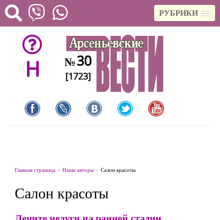
РУБРИКИ
30
№
H
[1723]
Главная страница
Наши авторы
Салон красоты
Салон красоты
Лечите недуги на ранней стадии