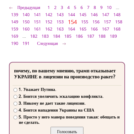
Предыдущая
1
2
3
4
5
6
7
8
9
10
...
139
140
141
142
143
144
145
146
147
148
154
149
150
151
152
153
155
156
157
158
159
160
161
162
163
164
165
166
167
168
169
...
182
183
184
185
186
187
188
189
190
191
Следующая
почему, по вашему мнению, трамп отказывает
УКРАИНЕ в лицензии на производство ракет?
1. Уважает Путина.
2. Боится увеличить эскалацию конфликта.
3. Никому не дает такие лицензии.
4. Боится нападения Украины на США
5. Просто у него манера поведения такая: обещать и
не сделать.