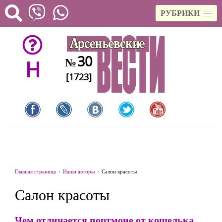
РУБРИКИ
30
№
H
[1723]
Главная страница
Наши авторы
Салон красоты
Салон красоты
Чем отличается портмоне от кошелька