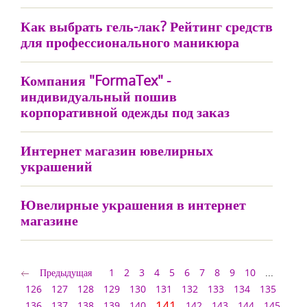
Как выбрать гель-лак? Рейтинг средств
для профессионального маникюра
Компания "FormaTex" -
индивидуальный пошив
корпоративной одежды под заказ
Интернет магазин ювелирных
украшений
Ювелирные украшения в интернет
магазине
Предыдущая
1
2
3
4
5
6
7
8
9
10
...
126
127
128
129
130
131
132
133
134
135
141
136
137
138
139
140
142
143
144
145