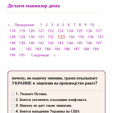
Делаем маникюр дома
Предыдущая
1
2
3
4
5
6
7
8
9
10
...
118
119
120
121
122
123
124
125
126
127
133
128
129
130
131
132
134
135
136
137
138
139
140
141
142
143
144
145
146
147
148
...
182
183
184
185
186
187
188
189
190
191
Следующая
почему, по вашему мнению, трамп отказывает
УКРАИНЕ в лицензии на производство ракет?
1. Уважает Путина.
2. Боится увеличить эскалацию конфликта.
3. Никому не дает такие лицензии.
4. Боится нападения Украины на США