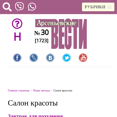
РУБРИКИ
30
№
H
[1723]
Главная страница
Наши авторы
Салон красоты
Салон красоты
Завтрак для похудения