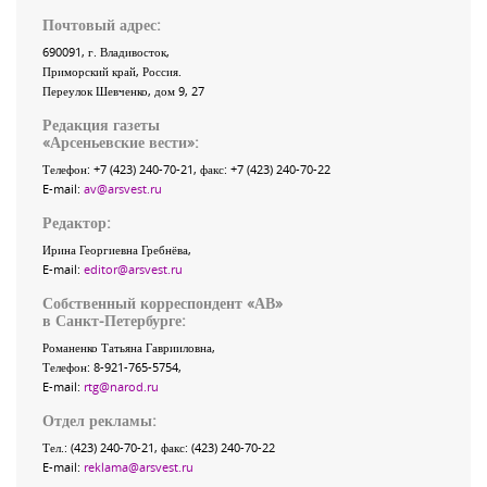
Почтовый адрес:
690091
, г.
Владивосток
,
Приморский край
,
Россия
.
Переулок Шевченко
, дом 9, 27
Редакция газеты
«
Арсеньевские вести
»:
Телефон:
+7 (423) 240-70-21
, факс:
+7 (423) 240-70-22
E-mail:
av@arsvest.ru
Редактор:
Ирина Георгиевна Гребнёва,
E-mail:
editor@arsvest.ru
Собственный корреспондент «АВ»
в Санкт-Петербурге:
Романенко Татьяна Гаврииловна,
Телефон: 8-921-765-5754,
E-mail:
rtg@narod.ru
Отдел рекламы:
Тел.: (423) 240-70-21, факс: (423) 240-70-22
E-mail:
reklama@arsvest.ru