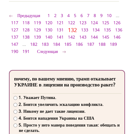
Предыдущая
1
2
3
4
5
6
7
8
9
10
...
117
118
119
120
121
122
123
124
125
126
132
127
128
129
130
131
133
134
135
136
137
138
139
140
141
142
143
144
145
146
147
...
182
183
184
185
186
187
188
189
190
191
Следующая
почему, по вашему мнению, трамп отказывает
УКРАИНЕ в лицензии на производство ракет?
1. Уважает Путина.
2. Боится увеличить эскалацию конфликта.
3. Никому не дает такие лицензии.
4. Боится нападения Украины на США
5. Просто у него манера поведения такая: обещать и
не сделать.