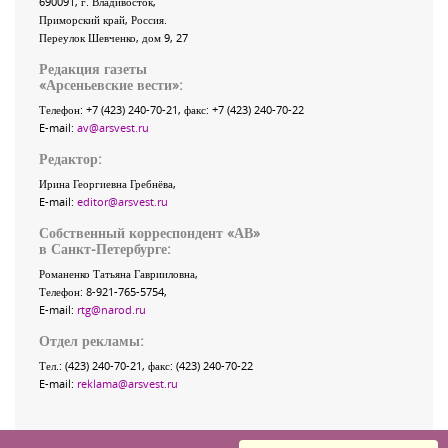
690091
, г.
Владивосток
,
Приморский край
,
Россия
.
Переулок Шевченко
, дом 9, 27
Редакция газеты
«
Арсеньевские вести
»:
Телефон:
+7 (423) 240-70-21
, факс:
+7 (423) 240-70-22
E-mail:
av@arsvest.ru
Редактор:
Ирина Георгиевна Гребнёва,
E-mail:
editor@arsvest.ru
Собственный корреспондент «АВ»
в Санкт-Петербурге:
Романенко Татьяна Гаврииловна,
Телефон: 8-921-765-5754,
E-mail:
rtg@narod.ru
Отдел рекламы:
Тел.: (423) 240-70-21, факс: (423) 240-70-22
E-mail:
reklama@arsvest.ru