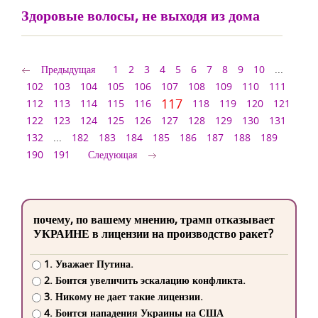
Здоровые волосы, не выходя из дома
Предыдущая
1
2
3
4
5
6
7
8
9
10
...
102
103
104
105
106
107
108
109
110
111
117
112
113
114
115
116
118
119
120
121
122
123
124
125
126
127
128
129
130
131
132
...
182
183
184
185
186
187
188
189
190
191
Следующая
почему, по вашему мнению, трамп отказывает
УКРАИНЕ в лицензии на производство ракет?
1. Уважает Путина.
2. Боится увеличить эскалацию конфликта.
3. Никому не дает такие лицензии.
4. Боится нападения Украины на США