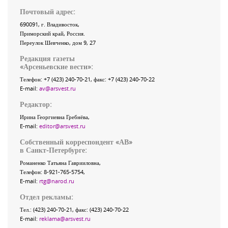
Почтовый адрес:
690091
, г.
Владивосток
,
Приморский край
,
Россия
.
Переулок Шевченко
, дом 9, 27
Редакция газеты
«
Арсеньевские вести
»:
Телефон:
+7 (423) 240-70-21
, факс:
+7 (423) 240-70-22
E-mail:
av@arsvest.ru
Редактор:
Ирина Георгиевна Гребнёва,
E-mail:
editor@arsvest.ru
Собственный корреспондент «АВ»
в Санкт-Петербурге:
Романенко Татьяна Гаврииловна,
Телефон: 8-921-765-5754,
E-mail:
rtg@narod.ru
Отдел рекламы:
Тел.: (423) 240-70-21, факс: (423) 240-70-22
E-mail:
reklama@arsvest.ru