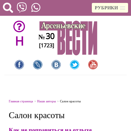
РУБРИКИ
30
№
H
[1723]
Главная страница
Наши авторы
Салон красоты
Салон красоты
Как не поправиться на отдыхе