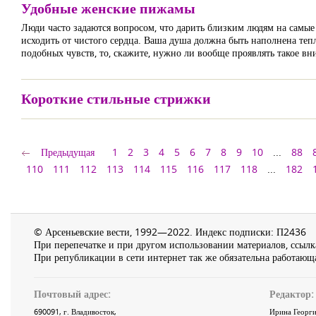
Удобные женские пижамы
Люди часто задаются вопросом, что дарить близким людям на самые 
исходить от чистого сердца. Ваша душа должна быть наполнена тепл
подобных чувств, то, скажите, нужно ли вообще проявлять такое вн
Короткие стильные стрижки
Предыдущая
1
2
3
4
5
6
7
8
9
10
...
88
110
111
112
113
114
115
116
117
118
...
182
© Арсеньевские вести, 1992—2022. Индекс подписки: П2436
При перепечатке и при другом использовании материалов, ссылка
При републикации в сети интернет так же обязательна работающа
Почтовый адрес:
Редактор:
690091
, г.
Владивосток
,
Ирина Георги