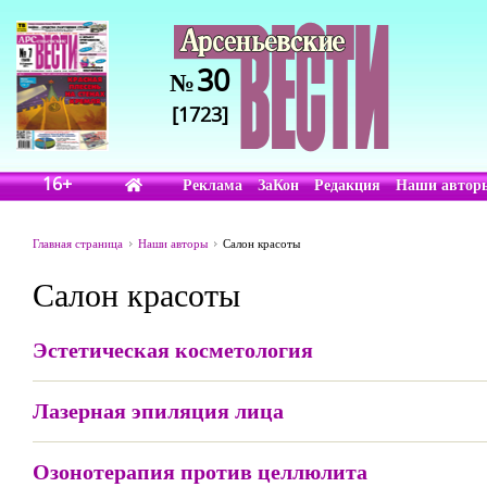
30
№
[1723]
16+
Реклама
ЗаКон
Редакция
Наши автор
Главная страница
Наши авторы
Салон красоты
Салон красоты
Эстетическая косметология
Лазерная эпиляция лица
Озонотерапия против целлюлита