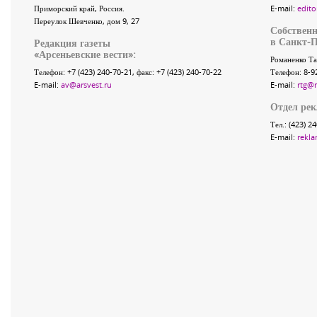
Приморский край
,
Россия
.
E-mail:
edito
Переулок Шевченко
, дом 9, 27
Собственн
в Санкт-П
Редакция газеты
«
Арсеньевские вести
»:
Романенко Та
Телефон:
+7 (423) 240-70-21
, факс:
+7 (423) 240-70-22
Телефон: 8-9
E-mail:
av@arsvest.ru
E-mail:
rtg@
Отдел ре
Тел.: (423) 2
E-mail:
rekla