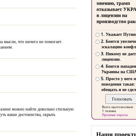
мнению, трамп
отказывает УКР
в лицензии на
производство рак
1. Уважает Путин
2. Боится увелич
а мысли, что ничего не помогает.
эскалацию конфл
нанием.
3. Никому не дает
лицензии.
4. Боится нападе
Украины на СШ
5. Просто у него 
поведения такая:
обещать и не сдел
Всего проголосовало
агазине можно найти довольно стильную
1 человек
уть ваши достоинства, скрыть
Прошлые опросы
Наши проект