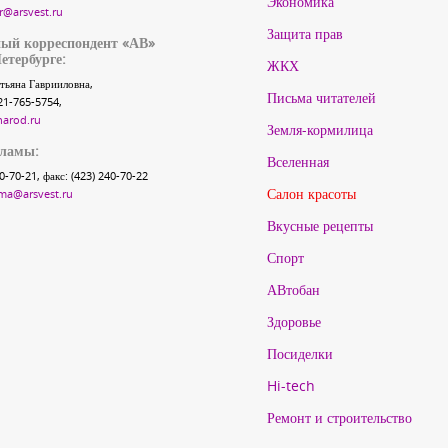
Экономика
r@arsvest.ru
Защита прав
ый корреспондент «АВ»
етербурге:
ЖКХ
тьяна Гаврииловна,
Письма читателей
21-765-5754,
narod.ru
Земля-кормилица
кламы:
Вселенная
40-70-21, факс: (423) 240-70-22
Салон красоты
ma@arsvest.ru
Вкусные рецепты
Спорт
АВтобан
Здоровье
Посиделки
Hi-tech
Ремонт и строительство