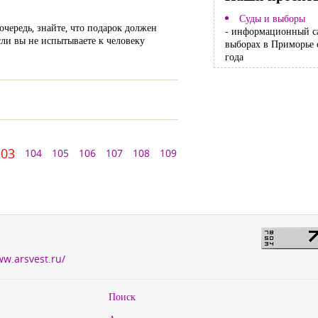
Суды и выборы
чередь, знайте, что подарок должен
- информационный с
сли вы не испытываете к человеку
выборах в Приморье 
года
103
104
105
106
107
108
109
ww.arsvest.ru/
Поиск