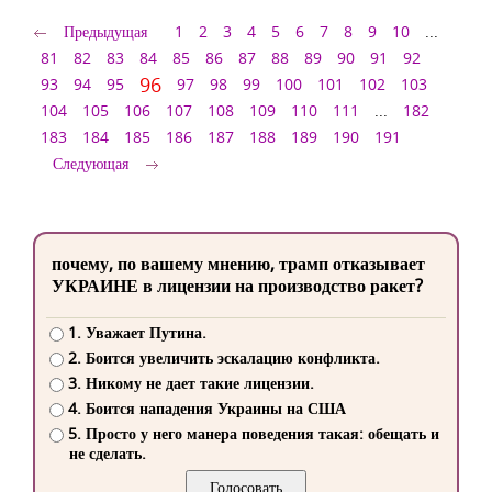
Предыдущая
1
2
3
4
5
6
7
8
9
10
...
81
82
83
84
85
86
87
88
89
90
91
92
96
93
94
95
97
98
99
100
101
102
103
104
105
106
107
108
109
110
111
...
182
183
184
185
186
187
188
189
190
191
Следующая
почему, по вашему мнению, трамп отказывает
УКРАИНЕ в лицензии на производство ракет?
1. Уважает Путина.
2. Боится увеличить эскалацию конфликта.
3. Никому не дает такие лицензии.
4. Боится нападения Украины на США
5. Просто у него манера поведения такая: обещать и
не сделать.