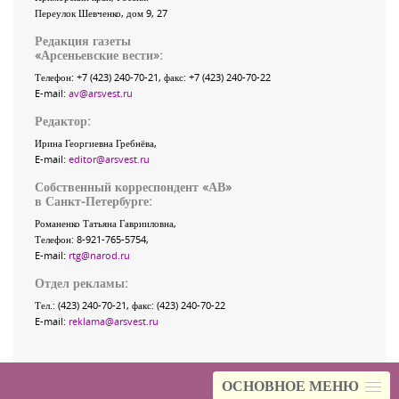
Переулок Шевченко
, дом 9, 27
Редакция газеты
«
Арсеньевские вести
»:
Телефон:
+7 (423) 240-70-21
, факс:
+7 (423) 240-70-22
E-mail:
av@arsvest.ru
Редактор:
Ирина Георгиевна Гребнёва,
E-mail:
editor@arsvest.ru
Собственный корреспондент «АВ»
в Санкт-Петербурге:
Романенко Татьяна Гаврииловна,
Телефон: 8-921-765-5754,
E-mail:
rtg@narod.ru
Отдел рекламы:
Тел.: (423) 240-70-21, факс: (423) 240-70-22
E-mail:
reklama@arsvest.ru
ОСНОВНОЕ МЕНЮ