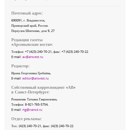
Почтовый адрес:
690091
, г.
Владивосток
,
Приморский край
,
Россия
.
Переулок Шевченко
, дом 9, 27
Редакция газеты
«
Арсеньевские вести
»:
Телефон:
+7 (423) 240-70-21
, факс:
+7 (423) 240-70-22
E-mail:
av@arsvest.ru
Редактор:
Ирина Георгиевна Гребнёва,
E-mail:
editor@arsvest.ru
Собственный корреспондент «АВ»
в Санкт-Петербурге:
Романенко Татьяна Гаврииловна,
Телефон: 8-921-765-5754,
E-mail:
rtg@narod.ru
Отдел рекламы:
Тел.: (423) 240-70-21, факс: (423) 240-70-22