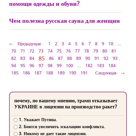
помощи одежды и обуви?
Чем полезна русская сауна для женщин
Предыдущая
1
2
3
4
5
6
7
8
9
10
...
70
71
72
73
74
75
76
77
78
79
80
81
85
82
83
84
86
87
88
89
90
91
92
93
94
95
96
97
98
99
100
...
182
183
184
185
186
187
188
189
190
191
Следующая
почему, по вашему мнению, трамп отказывает
УКРАИНЕ в лицензии на производство ракет?
1. Уважает Путина.
2. Боится увеличить эскалацию конфликта.
3. Никому не дает такие лицензии.