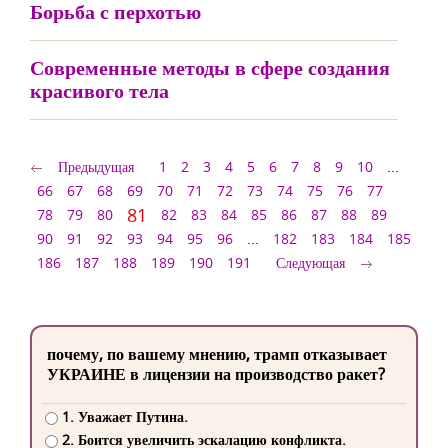
Борьба с перхотью
Современные методы в сфере создания
красивого тела
Предыдущая
1
2
3
4
5
6
7
8
9
10
...
66
67
68
69
70
71
72
73
74
75
76
77
81
78
79
80
82
83
84
85
86
87
88
89
90
91
92
93
94
95
96
...
182
183
184
185
186
187
188
189
190
191
Следующая
почему, по вашему мнению, трамп отказывает
УКРАИНЕ в лицензии на производство ракет?
1. Уважает Путина.
2. Боится увеличить эскалацию конфликта.