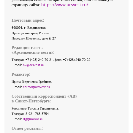
страницу сайта:
https://www.arsvest.ru/
Почтовый адрес:
690091
, г.
Владивосток
,
Приморский край
,
Россия
.
Переулок Шевченко
, дом 9, 27
Редакция газеты
«
Арсеньевские вести
»:
Телефон:
+7 (423) 240-70-21
, факс:
+7 (423) 240-70-22
E-mail:
av@arsvest.ru
Редактор:
Ирина Георгиевна Гребнёва,
E-mail:
editor@arsvest.ru
Собственный корреспондент «АВ»
в Санкт-Петербурге:
Романенко Татьяна Гаврииловна,
Телефон: 8-921-765-5754,
E-mail:
rtg@narod.ru
Отдел рекламы: