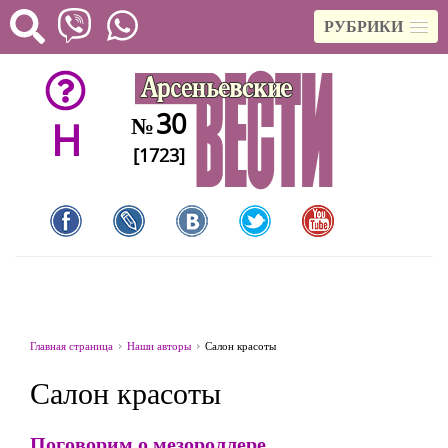
РУБРИКИ
30
№
H
[1723]
Главная страница
Наши авторы
Салон красоты
Салон красоты
Поговорим о мезороллере