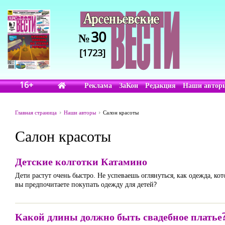
30
№
[1723]
16+
Реклама
ЗаКон
Редакция
Наши автор
Главная страница
Наши авторы
Салон красоты
Салон красоты
Детские колготки Катамино
Дети растут очень быстро. Не успеваешь оглянуться, как одежда, кот
вы предпочитаете покупать одежду для детей?
Какой длины должно быть свадебное платье