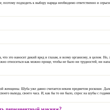
е, поэтому подходить к выбору наряда необходимо ответственно и серьез
что это наносит дикий вред и глазам, и всему организму, в целом. Но, з
 нужно относиться как можно проще, чтобы не было ни трудностей, ни н
аждой женщины. Шуба уже давно считается неким предметом роскоши. Да
своего выхода, своего часа. И, как бы то ни было, спрос на шубы с годами
лать перманентный макияж?