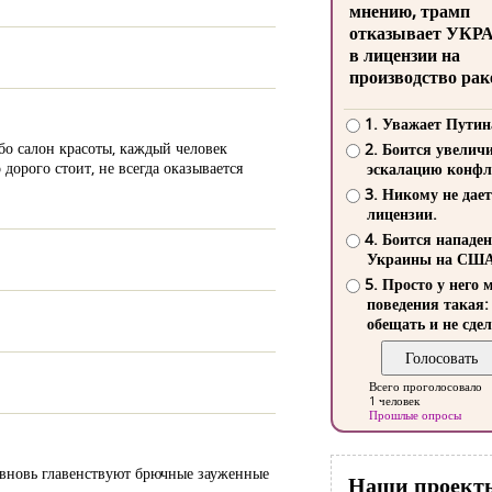
мнению, трамп
отказывает УКР
в лицензии на
производство рак
1. Уважает Путин
бо салон красоты, каждый человек
2. Боится увелич
дорого стоит, не всегда оказывается
эскалацию конфл
3. Никому не дает
лицензии.
4. Боится нападе
Украины на СШ
5. Просто у него 
поведения такая:
обещать и не сдел
Всего проголосовало
1 человек
Прошлые опросы
а вновь главенствуют брючные зауженные
Наши проект