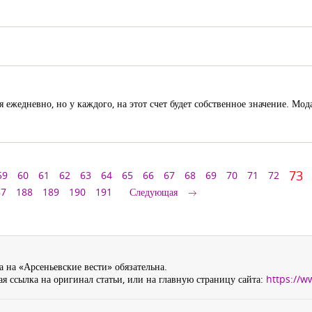
ежедневно, но у каждого, на этот счет будет собственное значение. Мода 
73
59
60
61
62
63
64
65
66
67
68
69
70
71
72
87
188
189
190
191
Следующая
 на «Арсеньевские вести» обязательна.
я ссылка на оригинал статьи, или на главную страницу сайта:
https://w