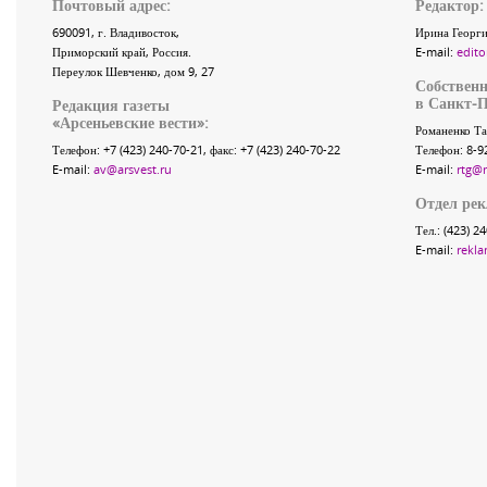
Почтовый адрес:
Редактор:
690091
, г.
Владивосток
,
Ирина Георги
Приморский край
,
Россия
.
E-mail:
edito
Переулок Шевченко
, дом 9, 27
Собственн
в Санкт-П
Редакция газеты
«
Арсеньевские вести
»:
Романенко Та
Телефон:
+7 (423) 240-70-21
, факс:
+7 (423) 240-70-22
Телефон: 8-9
E-mail:
av@arsvest.ru
E-mail:
rtg@
Отдел ре
Тел.: (423) 2
E-mail:
rekla