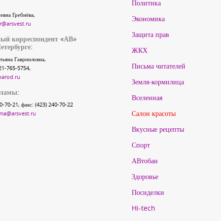
Политика
евна Гребнёва,
Экономика
r@arsvest.ru
Защита прав
ый корреспондент «АВ»
етербурге:
ЖКХ
тьяна Гаврииловна,
Письма читателей
21-765-5754,
narod.ru
Земля-кормилица
кламы:
Вселенная
40-70-21, факс: (423) 240-70-22
Салон красоты
ma@arsvest.ru
Вкусные рецепты
Спорт
АВтобан
Здоровье
Посиделки
Hi-tech