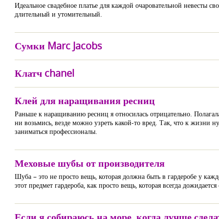
Идеальное свадебное платье для каждой очаровательной невесты сво
длительный и утомительный.
Сумки Marc Jacobs
Клатч chanel
Клей для наращивания ресниц
Раньше к наращиванию ресниц я относилась отрицательно. Полагала, 
ни возьмись, везде можно узреть какой-то вред. Так, что к жизни
заниматься профессионалы.
Меховые шубы от производителя
Шуба – это не просто вещь, которая должна быть в гардеробе у к
этот предмет гардероба, как просто вещь, которая всегда дожидается 
Если я собираюсь на море, когда лучше сде