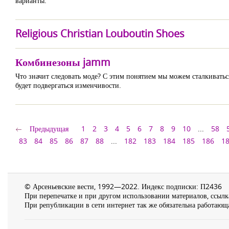
варианты.
Religious Christian Louboutin Shoes
Комбинезоны jamm
Что значит следовать моде? С этим понятием мы можем сталкиваться 
будет подвергаться изменчивости.
Предыдущая
1
2
3
4
5
6
7
8
9
10
...
58
83
84
85
86
87
88
...
182
183
184
185
186
1
© Арсеньевские вести, 1992—2022. Индекс подписки: П2436
При перепечатке и при другом использовании материалов, ссылка
При републикации в сети интернет так же обязательна работающа