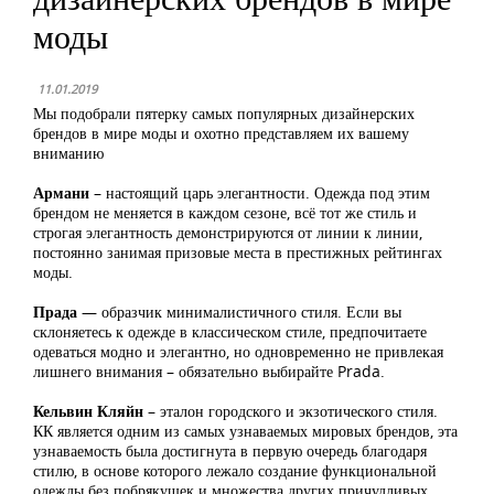
моды
11.01.2019
Мы подобрали пятерку самых популярных дизайнерских
брендов в мире моды и охотно представляем их вашему
вниманию
Армани
– настоящий царь элегантности. Одежда под этим
брендом не меняется в каждом сезоне, всё тот же стиль и
строгая элегантность демонстрируются от линии к линии,
постоянно занимая призовые места в престижных рейтингах
моды.
Прада
— образчик минималистичного стиля. Если вы
склоняетесь к одежде в классическом стиле, предпочитаете
одеваться модно и элегантно, но одновременно не привлекая
лишнего внимания – обязательно выбирайте Prada.
Кельвин Кляйн
– эталон городского и экзотического стиля.
КК является одним из самых узнаваемых мировых брендов, эта
узнаваемость была достигнута в первую очередь благодаря
стилю, в основе которого лежало создание функциональной
одежды без побрякушек и множества других причудливых