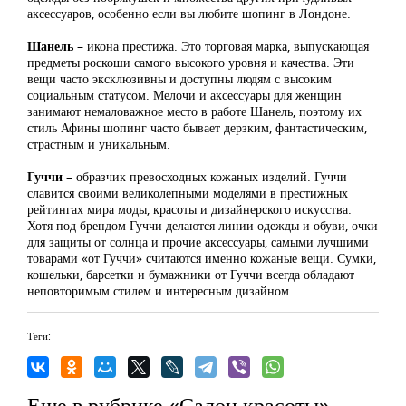
аксессуаров, особенно если вы любите шопинг в Лондоне.
Шанель
– икона престижа. Это торговая марка, выпускающая
предметы роскоши самого высокого уровня и качества. Эти
вещи часто эксклюзивны и доступны людям с высоким
социальным статусом. Мелочи и аксессуары для женщин
занимают немаловажное место в работе Шанель, поэтому их
стиль Афины шопинг часто бывает дерзким, фантастическим,
страстным и уникальным.
Гуччи
– образчик превосходных кожаных изделий. Гуччи
славится своими великолепными моделями в престижных
рейтингах мира моды, красоты и дизайнерского искусства.
Хотя под брендом Гуччи делаются линии одежды и обуви, очки
для защиты от солнца и прочие аксессуары, самыми лучшими
товарами «от Гуччи» считаются именно кожаные вещи. Сумки,
кошельки, барсетки и бумажники от Гуччи всегда обладают
неповторимым стилем и интересным дизайном.
Теги:
Еще в рубрике «Салон красоты»