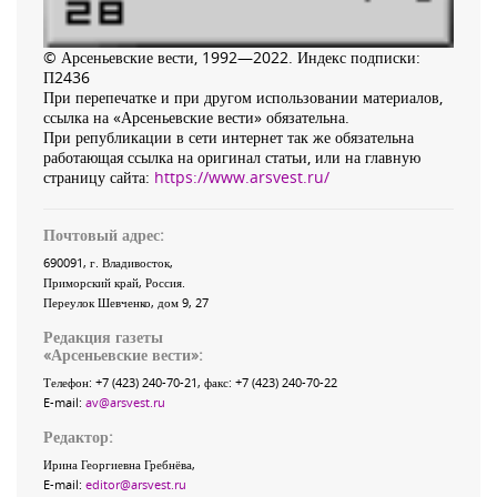
© Арсеньевские вести, 1992—2022. Индекс подписки:
П2436
При перепечатке и при другом использовании материалов,
ссылка на «Арсеньевские вести» обязательна.
При републикации в сети интернет так же обязательна
работающая ссылка на оригинал статьи, или на главную
страницу сайта:
https://www.arsvest.ru/
Почтовый адрес:
690091
, г.
Владивосток
,
Приморский край
,
Россия
.
Переулок Шевченко
, дом 9, 27
Редакция газеты
«
Арсеньевские вести
»:
Телефон:
+7 (423) 240-70-21
, факс:
+7 (423) 240-70-22
E-mail:
av@arsvest.ru
Редактор:
Ирина Георгиевна Гребнёва,
E-mail:
editor@arsvest.ru