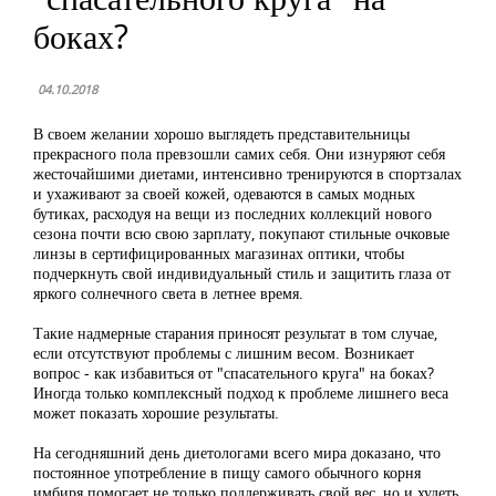
боках?
04.10.2018
В своем желании хорошо выглядеть представительницы
прекрасного пола превзошли самих себя. Они изнуряют себя
жесточайшими диетами, интенсивно тренируются в спортзалах
и ухаживают за своей кожей, одеваются в самых модных
бутиках, расходуя на вещи из последних коллекций нового
сезона почти всю свою зарплату, покупают стильные очковые
линзы в сертифицированных магазинах оптики, чтобы
подчеркнуть свой индивидуальный стиль и защитить глаза от
яркого солнечного света в летнее время.
Такие надмерные старания приносят результат в том случае,
если отсутствуют проблемы с лишним весом. Возникает
вопрос - как избавиться от "спасательного круга" на боках?
Иногда только комплексный подход к проблеме лишнего веса
может показать хорошие результаты.
На сегодняшний день диетологами всего мира доказано, что
постоянное употребление в пищу самого обычного корня
имбиря помогает не только поддерживать свой вес, но и худеть.