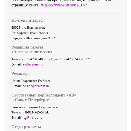
страницу сайта:
https://www.arsvest.ru/
Почтовый адрес:
690091
, г.
Владивосток
,
Приморский край
,
Россия
.
Переулок Шевченко
, дом 9, 27
Редакция газеты
«
Арсеньевские вести
»:
Телефон:
+7 (423) 240-70-21
, факс:
+7 (423) 240-70-22
E-mail:
av@arsvest.ru
Редактор:
Ирина Георгиевна Гребнёва,
E-mail:
editor@arsvest.ru
Собственный корреспондент «АВ»
в Санкт-Петербурге:
Романенко Татьяна Гаврииловна,
Телефон: 8-921-765-5754,
E-mail:
rtg@narod.ru
Отдел рекламы: