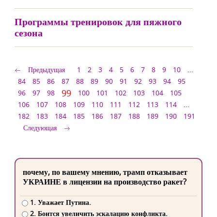
Программы тренировок для пяжного
сезона
Предыдущая
1
2
3
4
5
6
7
8
9
10
...
84
85
86
87
88
89
90
91
92
93
94
95
99
96
97
98
100
101
102
103
104
105
106
107
108
109
110
111
112
113
114
...
182
183
184
185
186
187
188
189
190
191
Следующая
почему, по вашему мнению, трамп отказывает
УКРАИНЕ в лицензии на производство ракет?
1. Уважает Путина.
2. Боится увеличить эскалацию конфликта.