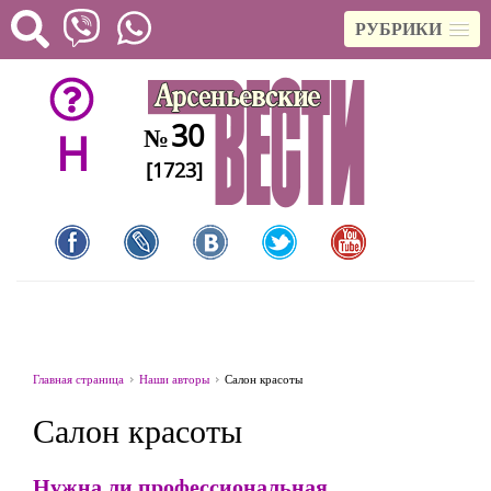
РУБРИКИ
30
№
H
[1723]
Главная страница
Наши авторы
Салон красоты
Салон красоты
Нужна ли профессиональная