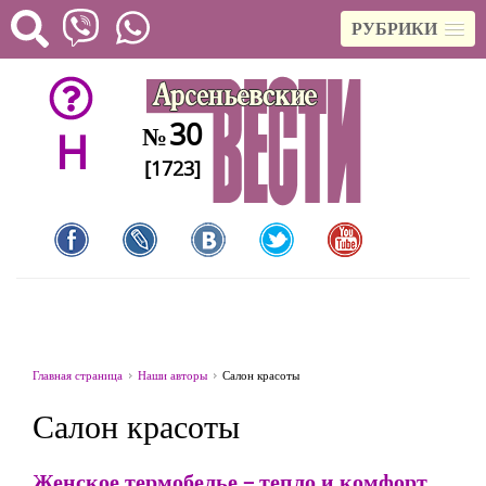
РУБРИКИ
30
№
H
[1723]
Главная страница
Наши авторы
Салон красоты
Салон красоты
Женское термобелье – тепло и комфорт