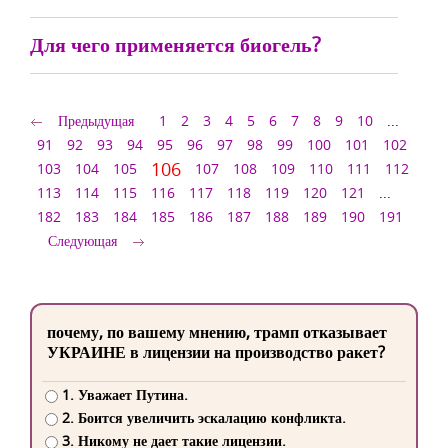
Для чего применяется биогель?
Предыдущая
1
2
3
4
5
6
7
8
9
10
...
91
92
93
94
95
96
97
98
99
100
101
102
106
103
104
105
107
108
109
110
111
112
113
114
115
116
117
118
119
120
121
...
182
183
184
185
186
187
188
189
190
191
Следующая
почему, по вашему мнению, трамп отказывает
УКРАИНЕ в лицензии на производство ракет?
1. Уважает Путина.
2. Боится увеличить эскалацию конфликта.
3. Никому не дает такие лицензии.