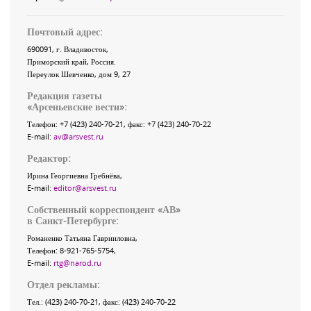
Почтовый адрес:
690091
, г.
Владивосток
,
Приморский край
,
Россия
.
Переулок Шевченко
, дом 9, 27
Редакция газеты
«
Арсеньевские вести
»:
Телефон:
+7 (423) 240-70-21
, факс:
+7 (423) 240-70-22
E-mail:
av@arsvest.ru
Редактор:
Ирина Георгиевна Гребнёва,
E-mail:
editor@arsvest.ru
Собственный корреспондент «АВ»
в Санкт-Петербурге:
Романенко Татьяна Гаврииловна,
Телефон: 8-921-765-5754,
E-mail:
rtg@narod.ru
Отдел рекламы:
Тел.: (423) 240-70-21, факс: (423) 240-70-22