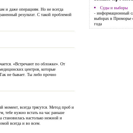
Суды и выборы
м и даже операциям. Но не всегда
- информационный с
раненный результат. С такой проблемой
выборах в Приморье 
года
чается. «Встречают по обложке». От
 медицинских центров, которые
Так не бывает. Ты либо прочно
й момент, всегда трясутся. Метод проб и
м, тебе нужно встать на час раньше
жа становилась настолько нежной и
имой всегда и во всем.