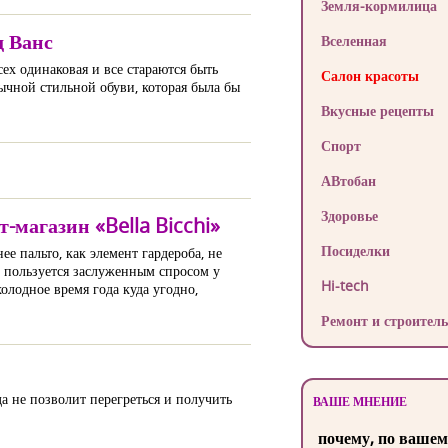
Земля-кормилица
д Ванс
Вселенная
сех одинаковая и все стараются быть
Салон красоты
ычной стильной обуви, которая была бы
Вкусные рецепты
Спорт
АВтобан
Здоровье
-магазин «Bella Bicchi»
Посиделки
е пальто, как элемент гардероба, не
, пользуется заслуженным спросом у
Hi-tech
олодное время года куда угодно,
Ремонт и строитель
да не позволит перегреться и получить
ВАШЕ МНЕНИЕ
почему, по вашем