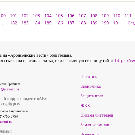
100
101
102
103
104
105
106
107
108
109
110
111
...
182
183
184
185
186
187
188
189
190
191
Сле
 на «Арсеньевские вести» обязательна.
я ссылка на оригинал статьи, или на главную страницу сайта:
https://w
Политика
евна Гребнёва,
Экономика
r@arsvest.ru
Защита прав
ый корреспондент «АВ»
етербурге:
ЖКХ
тьяна Гаврииловна,
Письма читателей
21-765-5754,
narod.ru
Земля-кормилица
кламы:
Вселенная