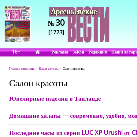
30
№
[1723]
16+
Реклама
ЗаКон
Редакция
Наши автор
Главная страница
Наши авторы
Салон красоты
Салон красоты
Ювелирные изделия в Таиланде
Домашние халаты — современно, удобно, мод
Последние часы из серии LUC XP Urushi от 