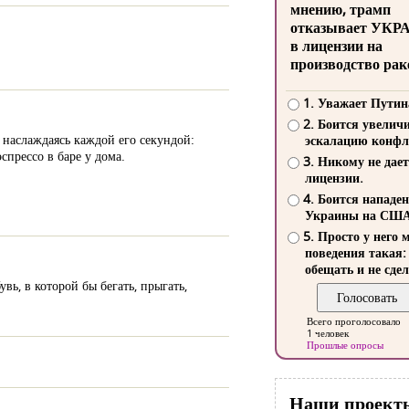
мнению, трамп
отказывает УКР
в лицензии на
производство рак
1. Уважает Путин
2. Боится увелич
 наслаждаясь каждой его секундой:
эскалацию конфл
прессо в баре у дома.
3. Никому не дает
лицензии.
4. Боится нападе
Украины на СШ
5. Просто у него 
поведения такая:
обещать и не сдел
ь, в которой бы бегать, прыгать,
Всего проголосовало
1 человек
Прошлые опросы
Наши проект