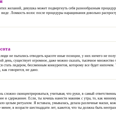
я
этих желаний, девушка может подвергнуть себя разнообразным процедура
 виде. Ломкость волос после процедуры наращивания довольно распрост
асота
ы люди не пытались отводить красоте иные позиции, у них ничего не полу
ний день, существует огромное, даже можно сказать, тысячное множество
 стать лидером, бессменным конкурентов, которому все будет нипочем. 
 как говорится, не дано.
ь сложно сконцентрироваться, учитывая, что руки, в самый ответственны
ее и сдержаннее. Если, ты хочешь нанести макияж с утра, то, как миниму
было целым ритуалом. Я вставала, умывалась, делала различные маски, ко
е менее, в возрасте шестнадцати лет, кажется, что ты должна быть неотраз