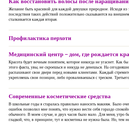
Как восстановить волосы после наращивани
Желание быть красивой для каждой девушки природное. Исходя из 
последствия таких действий положительно сказываются на внешнем
сталкивается каждая вторая.
Профилактика перхоти
Медицинский центр – дом, где рождается кр
Красота будет вечным понятием, которое никогда не угаснет. Как б
этого факта, увы, не скроешься и никуда не денешься. На сегодняш
распахивают свои двери перед новыми клиентами. Каждый стремится
укрепляешь свои позиции, либо проваливаешься с треском. Третьего,
Современные косметические средства
В школьные годы я старалась правильно наносить макияж. Было очен
ошибок позволил мне понять, что нужно вести себя гораздо спокойн
обычного. В моем случае, и двух часов было мало. Для меня, утро 
гладкой, что, в принципе, тут и косметика не нужна была. Но, тем н