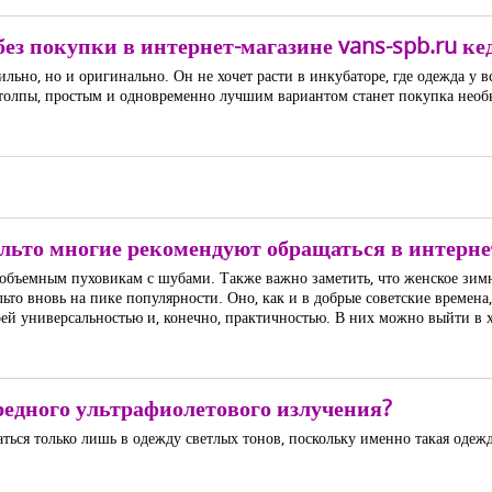
ез покупки в интернет-магазине vans-spb.ru ке
льно, но и оригинально. Он не хочет расти в инкубаторе, где одежда у в
 толпы, простым и одновременно лучшим вариантом станет покупка необ
льто многие рекомендуют обращаться в интернет
объемным пуховикам с шубами. Также важно заметить, что женское зимне
ьто вновь на пике популярности. Оно, как и в добрые советские времена
ей универсальностью и, конечно, практичностью. В них можно выйти в х
редного ультрафиолетового излучения?
чаться только лишь в одежду светлых тонов, поскольку именно такая одеж