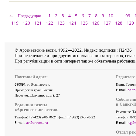
Предыдущая
1
2
3
4
5
6
7
8
9
10
...
99
119
120
121
122
123
124
125
126
127
128
129
© Арсеньевские вести, 1992—2022. Индекс подписки: П2436
При перепечатке и при другом использовании материалов, ссылка
При републикации в сети интернет так же обязательна работающа
Почтовый адрес:
Редактор:
690091
, г.
Владивосток
,
Ирина Георги
Приморский край
,
Россия
.
E-mail:
edito
Переулок Шевченко
, дом 9, 27
Собственн
в Санкт-П
Редакция газеты
«
Арсеньевские вести
»:
Романенко Та
Телефон:
+7 (423) 240-70-21
, факс:
+7 (423) 240-70-22
Телефон: 8-9
E-mail:
av@arsvest.ru
E-mail:
rtg@
Отдел ре