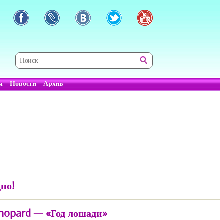
ы
Новости
Архив
но!
Chopard — «Год лошади»