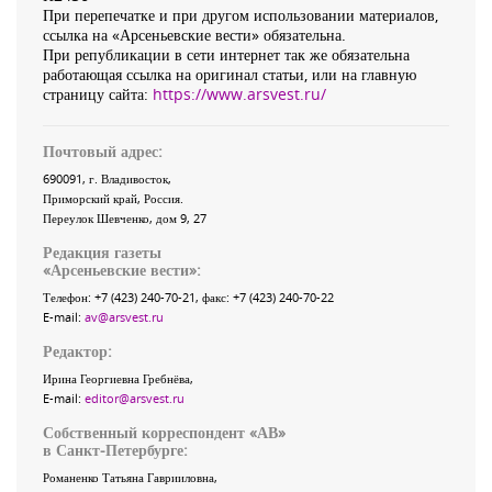
При перепечатке и при другом использовании материалов,
ссылка на «Арсеньевские вести» обязательна.
При републикации в сети интернет так же обязательна
работающая ссылка на оригинал статьи, или на главную
страницу сайта:
https://www.arsvest.ru/
Почтовый адрес:
690091
, г.
Владивосток
,
Приморский край
,
Россия
.
Переулок Шевченко
, дом 9, 27
Редакция газеты
«
Арсеньевские вести
»:
Телефон:
+7 (423) 240-70-21
, факс:
+7 (423) 240-70-22
E-mail:
av@arsvest.ru
Редактор:
Ирина Георгиевна Гребнёва,
E-mail:
editor@arsvest.ru
Собственный корреспондент «АВ»
в Санкт-Петербурге:
Романенко Татьяна Гаврииловна,