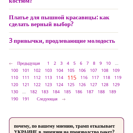
костюм?
Платье для пышной красавицы: как
сделать верный выбор?
3 привычки, продлевающие молодость
Предыдущая
1
2
3
4
5
6
7
8
9
10
...
100
101
102
103
104
105
106
107
108
109
115
110
111
112
113
114
116
117
118
119
120
121
122
123
124
125
126
127
128
129
130
...
182
183
184
185
186
187
188
189
190
191
Следующая
почему, по вашему мнению, трамп отказывает
УКРАИНЕ в лицензии на производство ракет?