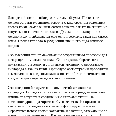
15.01.2018
Для зрелой кожи необходим тщательный уход. Появление
мелкой сеточки морщинок говорит о кислородном голодании
клеток кожи. Замедленный обмен веществ влияет на снижение
тонуса кожи и недостаток влаги. Для женщин, живущих в
мегаполисах, прибавляется еще одна проблема, такая как стресс
кожи. Проявляется это в ухудшении внешнего вида кожного
покрова.
Озонотерапия станет максимально эффективным способом для
возвращения молодости коже. Озонотерапия борется не с
признаками старения, а с причиной увядания, с недостатком
кислорода в тканях кожи. Процедура озонотерапии проводится
как локально, в виде подкожных инъекций, так и комплексно,
в виде физраствора вводится внутривенно.
Озонотерапия базируется на химической активности
кислорода. Попадая в организм атомы кислорода, моментально
начинают вступать в соединения с клетками ткани. На
клеточном уровне ускоряется обмен веществ. Из организма
выводятся поврежденные клетки и формируются новые.
Образуются новые клетки коллагена и эластана, отвечающие за
тонус и увлажнение кожи. В результате проведения данной