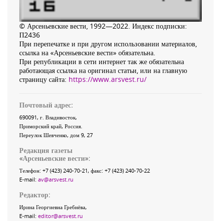
© Арсеньевские вести, 1992—2022. Индекс подписки:
П2436
При перепечатке и при другом использовании материалов,
ссылка на «Арсеньевские вести» обязательна.
При републикации в сети интернет так же обязательна
работающая ссылка на оригинал статьи, или на главную
страницу сайта:
https://www.arsvest.ru/
Почтовый адрес:
690091
, г.
Владивосток
,
Приморский край
,
Россия
.
Переулок Шевченко
, дом 9, 27
Редакция газеты
«
Арсеньевские вести
»:
Телефон:
+7 (423) 240-70-21
, факс:
+7 (423) 240-70-22
E-mail:
av@arsvest.ru
Редактор:
Ирина Георгиевна Гребнёва,
E-mail:
editor@arsvest.ru