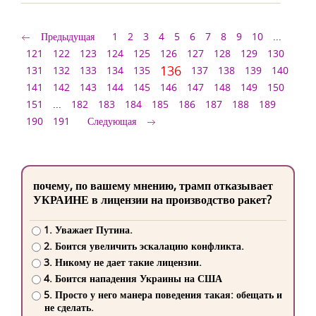
Предыдущая
1
2
3
4
5
6
7
8
9
10
...
121
122
123
124
125
126
127
128
129
130
136
131
132
133
134
135
137
138
139
140
141
142
143
144
145
146
147
148
149
150
151
...
182
183
184
185
186
187
188
189
190
191
Следующая
почему, по вашему мнению, трамп отказывает
УКРАИНЕ в лицензии на производство ракет?
1. Уважает Путина.
2. Боится увеличить эскалацию конфликта.
3. Никому не дает такие лицензии.
4. Боится нападения Украины на США
5. Просто у него манера поведения такая: обещать и
не сделать.