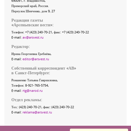
690091
, г.
Владивосток
,
Приморский край
,
Россия
.
Переулок Шевченко
, дом 9, 27
Редакция газеты
«
Арсеньевские вести
»:
Телефон:
+7 (423) 240-70-21
, факс:
+7 (423) 240-70-22
E-mail:
av@arsvest.ru
Редактор:
Ирина Георгиевна Гребнёва,
E-mail:
editor@arsvest.ru
Собственный корреспондент «АВ»
в Санкт-Петербурге:
Романенко Татьяна Гаврииловна,
Телефон: 8-921-765-5754,
E-mail:
rtg@narod.ru
Отдел рекламы:
Тел.: (423) 240-70-21, факс: (423) 240-70-22
E-mail:
reklama@arsvest.ru