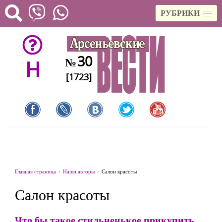
РУБРИКИ
30
№
H
[1723]
Главная страница
Наши авторы
Салон красоты
Салон красоты
Что бы такое стильненькое прикупить